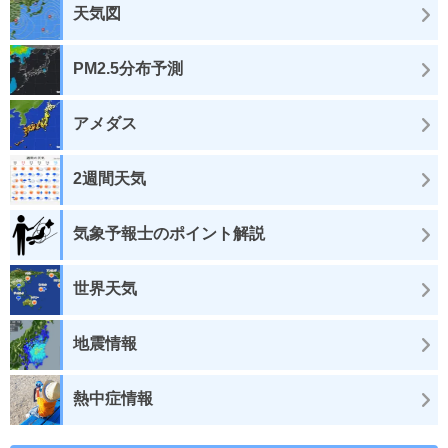
天気図
PM2.5分布予測
アメダス
2週間天気
気象予報士のポイント解説
世界天気
地震情報
熱中症情報