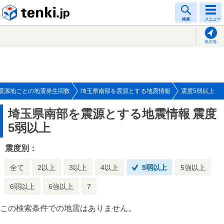
tenki.jp
検索
メニュー
現在地
震源地ごとの地震発生回数
埼玉県南部を震源とする地震情報
震度5弱以上
埼玉県南部を震源とする地震情報
震度
5弱以上
震度別：
全て
2以上
3以上
4以上
5弱以上
5強以上
6弱以上
6強以上
7
この検索条件での地震はありません。