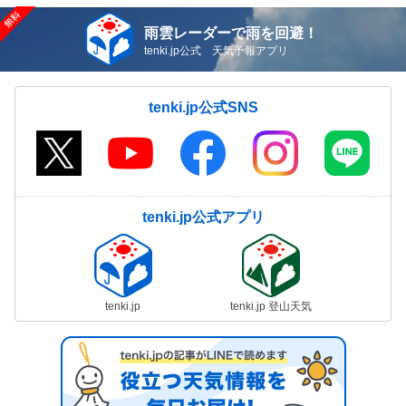
雨雲レーダーで雨を回避！
tenki.jp公式 天気予報アプリ
tenki.jp公式SNS
tenki.jp公式アプリ
tenki.jp
tenki.jp 登山天気