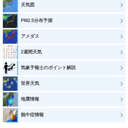
天気図
PM2.5分布予測
アメダス
2週間天気
気象予報士のポイント解説
世界天気
地震情報
熱中症情報