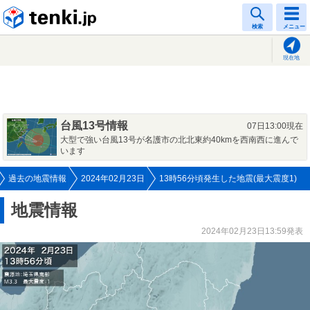
tenki.jp
検索
メニュー
現在地
台風13号情報
07日13:00現在
大型で強い台風13号が名護市の北北東約40kmを西南西に進んで
います
過去の地震情報
2024年02月23日
13時56分頃発生した地震(最大震度1)
地震情報
2024年02月23日13:59発表