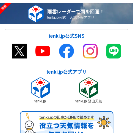
雨雲レーダーで雨を回避！
tenki.jp公式 天気予報アプリ
tenki.jp公式SNS
tenki.jp公式アプリ
tenki.jp
tenki.jp 登山天気