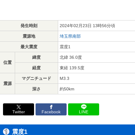
発生時刻
2024年02月23日 13時56分頃
震源地
埼玉県南部
最大震度
震度1
緯度
北緯 36.0度
位置
経度
東経 139.5度
マグニチュード
M3.3
震源
深さ
約50km
Twitter
Facebook
LINE
震度1