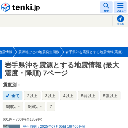
tenki.jp
検索
メニュー
現在地
地震情報
震源地ごとの地震発生回数
岩手県沖を震源とする地震情報(震度)
岩手県沖を震源とする地震情報
(最大
震度・降順) 7ページ
震度別：
全て
2以上
3以上
4以上
5弱以上
5強以上
6弱以上
6強以上
7
601件～700件(全1359件)
発生時刻：2025年07月05日 19時05分頃