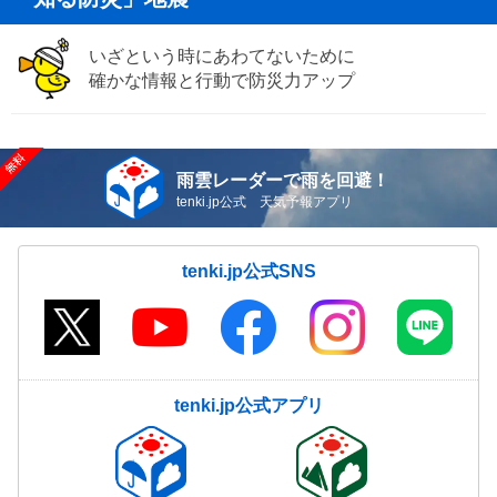
いざという時にあわてないために
確かな情報と行動で防災力アップ
雨雲レーダーで雨を回避！
tenki.jp公式 天気予報アプリ
tenki.jp公式SNS
tenki.jp公式アプリ