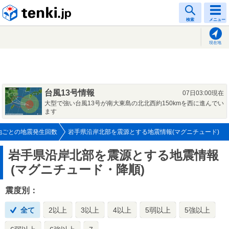
tenki.jp
検索
メニュー
現在地
台風13号情報
07日03:00現在
大型で強い台風13号が南大東島の北北西約150kmを西に進んでい
ます
地ごとの地震発生回数
岩手県沿岸北部を震源とする地震情報(マグニチュード)
岩手県沿岸北部を震源とする地震情報
(マグニチュード・降順)
震度別：
全て
2以上
3以上
4以上
5弱以上
5強以上