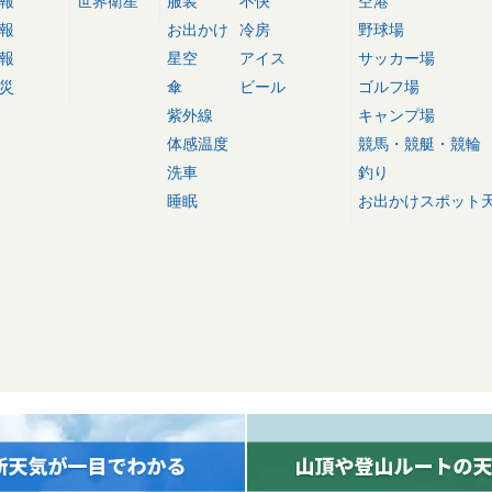
報
世界衛星
服装
不快
空港
報
お出かけ
冷房
野球場
報
星空
アイス
サッカー場
災
傘
ビール
ゴルフ場
紫外線
キャンプ場
体感温度
競馬・競艇・競輪
洗車
釣り
睡眠
お出かけスポット