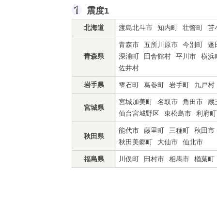
震度1
北海道
渡島北斗市
知内町
壮瞥町
苫
青森市
五所川原市
今別町
蓬
青森県
深浦町
田舎館村
平川市
横浜
佐井村
岩手県
雫石町
葛巻町
岩手町
九戸村
宮城加美町
名取市
角田市
蔵
宮城県
仙台宮城野区
東松島市
利府町
能代市
藤里町
三種町
秋田市
秋田県
秋田美郷町
大仙市
仙北市
福島県
川俣町
田村市
相馬市
楢葉町