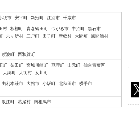
小牧市
安平町
新冠町
江別市
千歳市
田村
板柳町
青森鶴田町
つがる市
中泊町
黒石市
町
六ヶ所村
三戸町
田子町
新郷村
大間町
風間浦村
紫波町
西和賀町
王町
柴田町
宮城川崎町
亘理町
山元町
仙台青葉区
大郷町
大衡村
女川町
由利本荘市
大館市
小坂町
北秋田市
横手市
浪江町
葛尾村
南相馬市