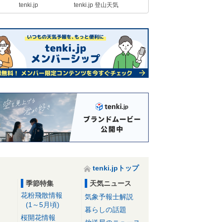
tenki.jp
tenki.jp 登山天気
tenki.jpトップ
季節特集
天気ニュース
花粉飛散情報
気象予報士解説
(1～5月頃)
暮らしの話題
桜開花情報