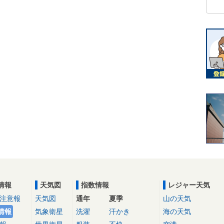
情報
天気図
指数情報
レジャー天気
注意報
天気図
通年
夏季
山の天気
情報
気象衛星
洗濯
汗かき
海の天気