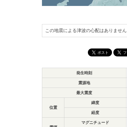
この地震による津波の心配はありません
発生時刻
震源地
最大震度
緯度
位置
経度
マグニチュード