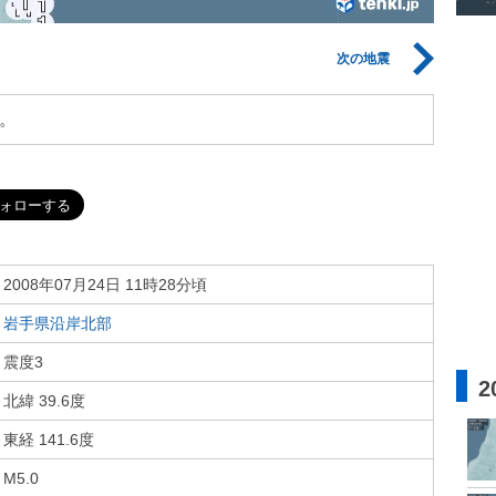
次の地震
。
2008年07月24日 11時28分頃
岩手県沿岸北部
震度3
2
北緯 39.6度
東経 141.6度
M5.0