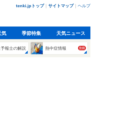
tenki.jpトップ
｜
サイトマップ
｜
ヘルプ
天気
季節特集
天気ニュース
象予報士の解説
熱中症情報
注目