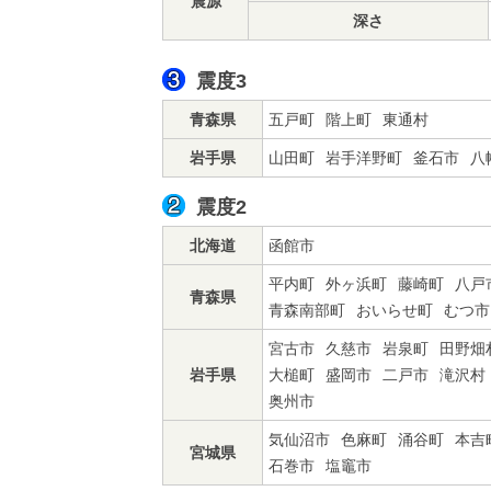
震源
深さ
震度3
青森県
五戸町
階上町
東通村
岩手県
山田町
岩手洋野町
釜石市
八
震度2
北海道
函館市
平内町
外ヶ浜町
藤崎町
八戸
青森県
青森南部町
おいらせ町
むつ市
宮古市
久慈市
岩泉町
田野畑
岩手県
大槌町
盛岡市
二戸市
滝沢村
奥州市
気仙沼市
色麻町
涌谷町
本吉
宮城県
石巻市
塩竈市