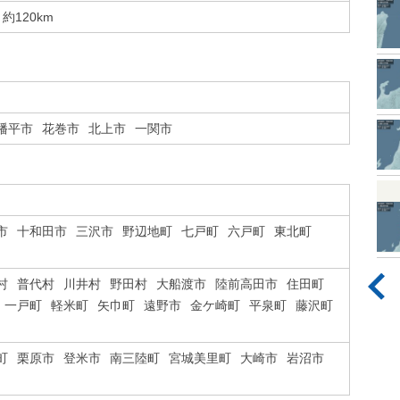
約120km
幡平市
花巻市
北上市
一関市
市
十和田市
三沢市
野辺地町
七戸町
六戸町
東北町
村
普代村
川井村
野田村
大船渡市
陸前高田市
住田町
一戸町
軽米町
矢巾町
遠野市
金ケ崎町
平泉町
藤沢町
町
栗原市
登米市
南三陸町
宮城美里町
大崎市
岩沼市