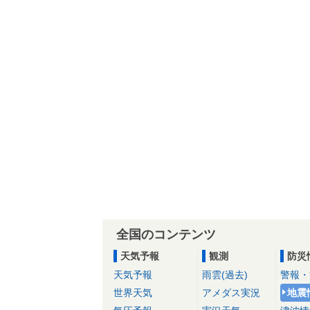
全国のコンテンツ
天気予報
観測
防災
天気予報
雨雲(過去)
警報・
世界天気
アメダス実況
地震