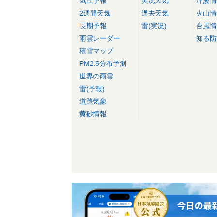
気圧予報
実況天気
津波情
2週間天気
過去天気
火山情
長期予報
雷(実況)
台風情
雨雲レーダー
知る防
積雪マップ
PM2.5分布予測
世界の雨雲
雷(予報)
道路気象
黄砂情報