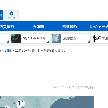
索
現在地
防災情報
天気図
指数情報
レジャー
PM2.5分布予測
地震情報
気
07月24日
11時28分頃発生した地震(最大震度3)
2008年07月24日11:33発表