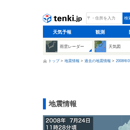
tenki.jp
検
天気予報
観測
雨雲レーダー
天気図
トップ
地震情報
過去の地震情報
2008年
地震情報