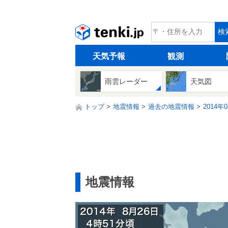
tenki.jp
検
天気予報
観測
雨雲レーダー
天気図
トップ
地震情報
過去の地震情報
2014年
地震情報