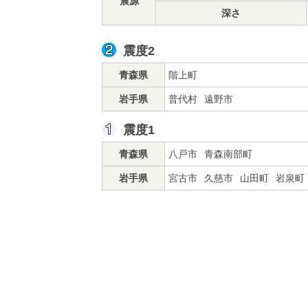
震源
深さ
震度2
青森県
階上町
岩手県
普代村
遠野市
震度1
青森県
八戸市
青森南部町
岩手県
宮古市
久慈市
山田町
岩泉町