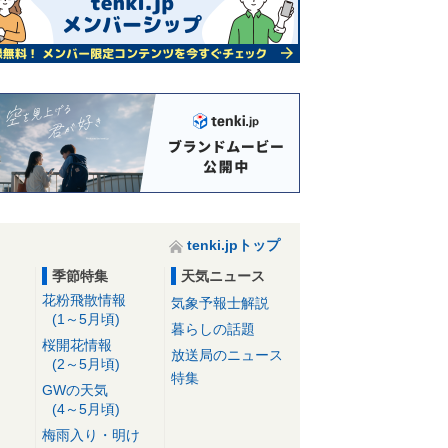
tenki.jpトップ
季節特集
天気ニュース
花粉飛散情報
気象予報士解説
(1～5月頃)
暮らしの話題
桜開花情報
放送局のニュース
(2～5月頃)
特集
GWの天気
(4～5月頃)
梅雨入り・明け