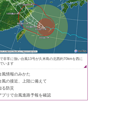
で非常に強い台風13号が久米島の北西約70kmを西に
でいます
台風情報のみかた
台風の接近、上陸に備えて
知る防災
アプリで台風進路予報を確認