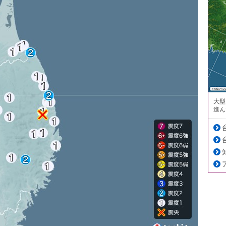
大型
進ん