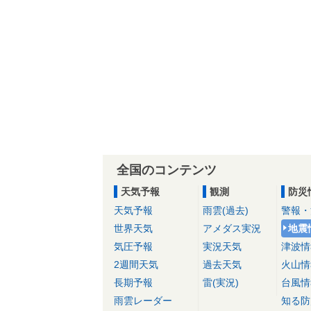
全国のコンテンツ
天気予報
観測
防災
天気予報
雨雲(過去)
警報・
世界天気
アメダス実況
地震
気圧予報
実況天気
津波情
2週間天気
過去天気
火山情
長期予報
雷(実況)
台風情
雨雲レーダー
知る防