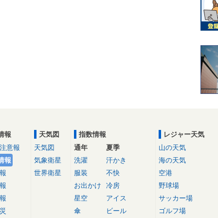
情報
天気図
指数情報
レジャー天気
注意報
天気図
通年
夏季
山の天気
情報
気象衛星
洗濯
汗かき
海の天気
報
世界衛星
服装
不快
空港
報
お出かけ
冷房
野球場
報
星空
アイス
サッカー場
災
傘
ビール
ゴルフ場