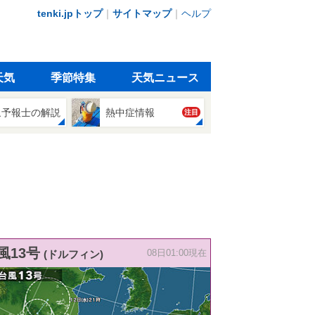
tenki.jpトップ
｜
サイトマップ
｜
ヘルプ
天気
季節特集
天気ニュース
象予報士の解説
熱中症情報
注目
風13号
(ドルフィン)
08日01:00現在