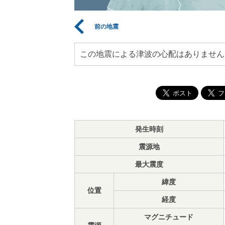
前の地震
この地震による津波の心配はありません
発生時刻
震源地
最大震度
緯度
位置
経度
マグニチュード