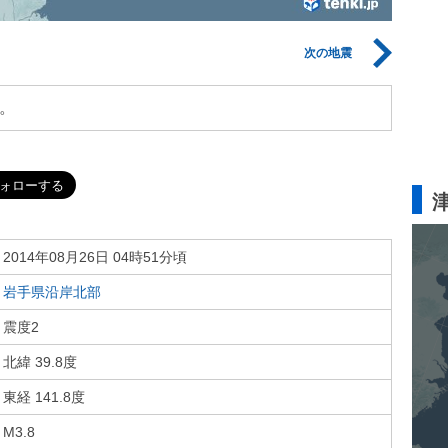
次の地震
。
2014年08月26日 04時51分頃
岩手県沿岸北部
震度2
北緯 39.8度
東経 141.8度
M3.8