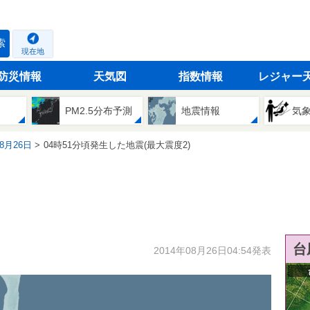
索
現在地
防災情報
天気図
指数情報
レジャー
PM2.5分布予測
地震情報
気
08月26日
04時51分頃発生した地震(最大震度2)
台
2014年08月26日04:54発表