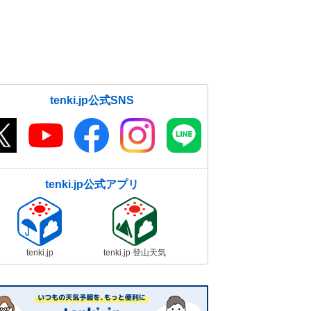
tenki.jp公式SNS
tenki.jp公式アプリ
tenki.jp
tenki.jp 登山天気