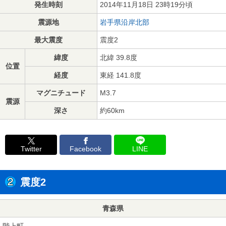
発生時刻
2014年11月18日 23時19分頃
震源地
岩手県沿岸北部
最大震度
震度2
緯度
北緯 39.8度
位置
経度
東経 141.8度
マグニチュード
M3.7
震源
深さ
約60km
Twitter
Facebook
LINE
震度2
青森県
階上町