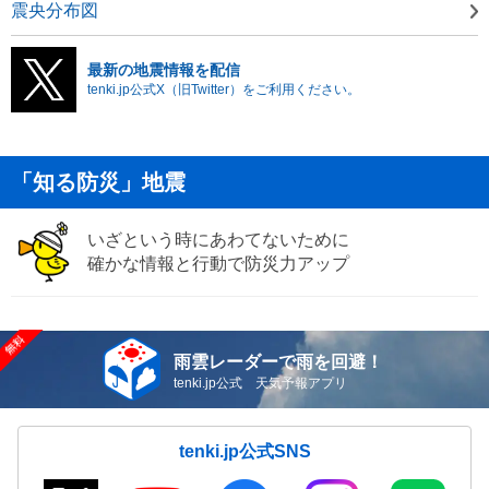
震央分布図
最新の地震情報を配信
tenki.jp公式X（旧Twitter）をご利用ください。
「知る防災」地震
いざという時にあわてないために
確かな情報と行動で防災力アップ
雨雲レーダーで雨を回避！
tenki.jp公式 天気予報アプリ
tenki.jp公式SNS