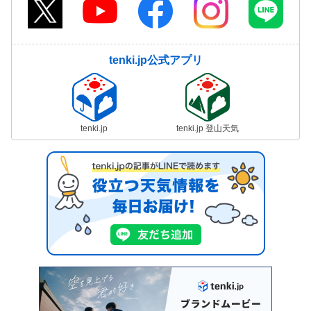
tenki.jp公式アプリ
tenki.jp
tenki.jp 登山天気