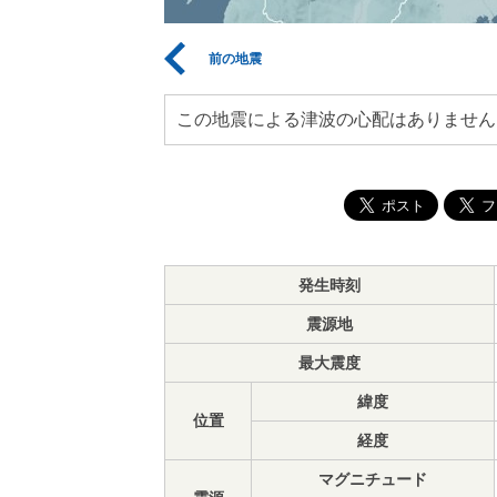
前の地震
この地震による津波の心配はありません
発生時刻
震源地
最大震度
緯度
位置
経度
マグニチュード