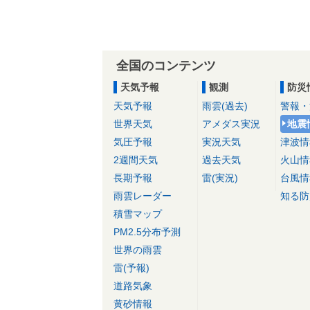
全国のコンテンツ
天気予報
観測
防災
天気予報
雨雲(過去)
警報・
世界天気
アメダス実況
地震
気圧予報
実況天気
津波情
2週間天気
過去天気
火山情
長期予報
雷(実況)
台風情
雨雲レーダー
知る防
積雪マップ
PM2.5分布予測
世界の雨雲
雷(予報)
道路気象
黄砂情報