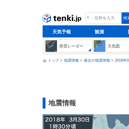
tenki.jp
検
天気予報
観測
雨雲レーダー
天気図
トップ
地震情報
過去の地震情報
2018年
地震情報