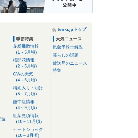
tenki.jpトップ
季節特集
天気ニュース
花粉飛散情報
気象予報士解説
(1～5月頃)
暮らしの話題
桜開花情報
放送局のニュース
(2～5月頃)
特集
GWの天気
(4～5月頃)
梅雨入り・明け
(5～7月頃)
熱中症情報
(4～9月頃)
紅葉見頃情報
天気
(10～11月頃)
ヒートショック
(10～3月頃)