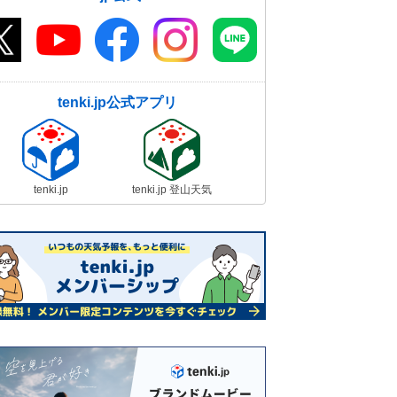
tenki.jp公式アプリ
tenki.jp
tenki.jp 登山天気