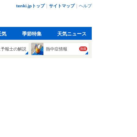
tenki.jpトップ
｜
サイトマップ
｜
ヘルプ
天気
季節特集
天気ニュース
象予報士の解説
熱中症情報
注目