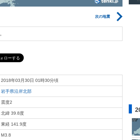
次の地震
。
2018年03月30日 01時30分頃
岩手県沿岸北部
震度2
2
北緯 39.8度
東経 141.9度
M3.8