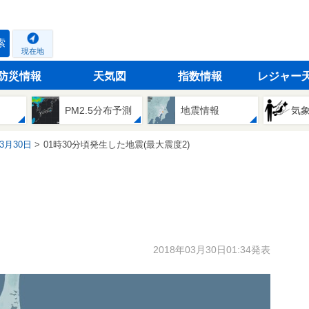
索
現在地
防災情報
天気図
指数情報
レジャー
PM2.5分布予測
地震情報
気
03月30日
01時30分頃発生した地震(最大震度2)
2018年03月30日01:34発表