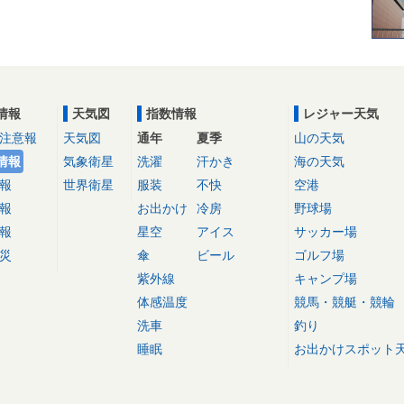
情報
天気図
指数情報
レジャー天気
注意報
天気図
通年
夏季
山の天気
情報
気象衛星
洗濯
汗かき
海の天気
報
世界衛星
服装
不快
空港
報
お出かけ
冷房
野球場
報
星空
アイス
サッカー場
災
傘
ビール
ゴルフ場
紫外線
キャンプ場
体感温度
競馬・競艇・競輪
洗車
釣り
睡眠
お出かけスポット