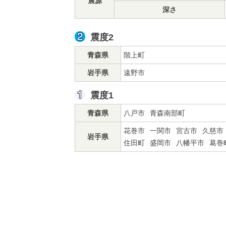
震源
深さ
震度2
青森県
階上町
岩手県
遠野市
震度1
青森県
八戸市
青森南部町
花巻市
一関市
宮古市
久慈市
岩手県
住田町
盛岡市
八幡平市
葛巻