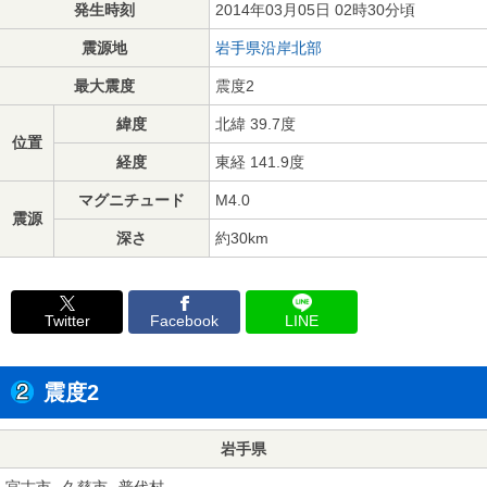
発生時刻
2014年03月05日 02時30分頃
震源地
岩手県沿岸北部
最大震度
震度2
緯度
北緯 39.7度
位置
経度
東経 141.9度
マグニチュード
M4.0
震源
深さ
約30km
Twitter
Facebook
LINE
震度2
岩手県
宮古市
久慈市
普代村