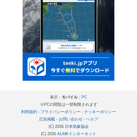
表示：
モバイル
｜
PC
※PCの閲覧は一部制限されます
利用規約
-
プライバシーポリシー
-
クッキーポリシー
広告掲載
-
お問い合わせ
-
ヘルプ
(C) 2026
日本気象協会
(C) 2026
ALiNKインターネット