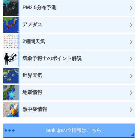
PM2.5分布予測
アメダス
2週間天気
気象予報士のポイント解説
世界天気
地震情報
熱中症情報
tenki.jpの全情報はこちら