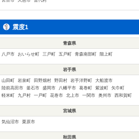
震度1
青森県
八戸市
おいらせ町
三戸町
五戸町
青森南部町
階上町
岩手県
山田町
岩泉町
田野畑村
野田村
岩手洋野町
大船渡市
陸前高田市
釜石市
盛岡市
八幡平市
葛巻町
紫波町
矢巾町
軽米町
九戸村
一戸町
花巻市
北上市
一関市
奥州市
西和賀町
宮城県
気仙沼市
栗原市
秋田県