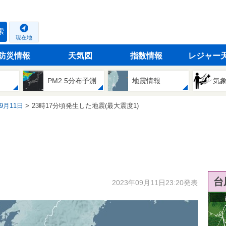
索
現在地
防災情報
天気図
指数情報
レジャー
PM2.5分布予測
地震情報
気
09月11日
23時17分頃発生した地震(最大震度1)
台
2023年09月11日23:20発表