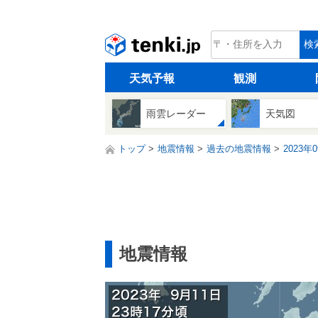
tenki.jp
検
天気予報
観測
雨雲レーダー
天気図
トップ
地震情報
過去の地震情報
2023年
地震情報