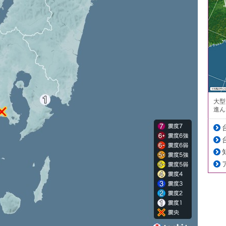
大型
進ん