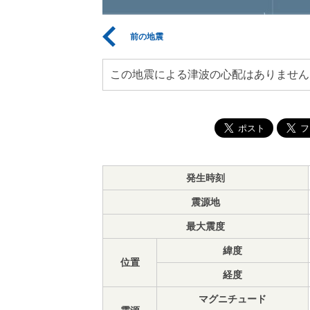
前の地震
この地震による津波の心配はありません
発生時刻
震源地
最大震度
緯度
位置
経度
マグニチュード