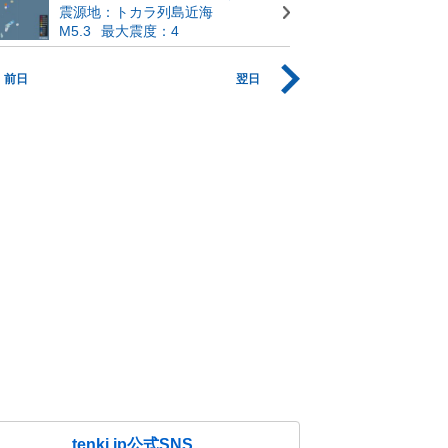
震源地：トカラ列島近海
M5.3
最大震度：4
前日
翌日
tenki.jp公式SNS