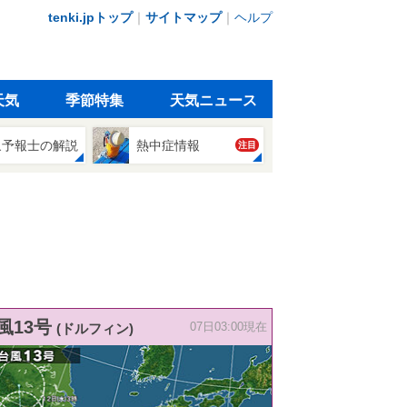
tenki.jpトップ
｜
サイトマップ
｜
ヘルプ
天気
季節特集
天気ニュース
象予報士の解説
熱中症情報
注目
風13号
(ドルフィン)
07日03:00現在