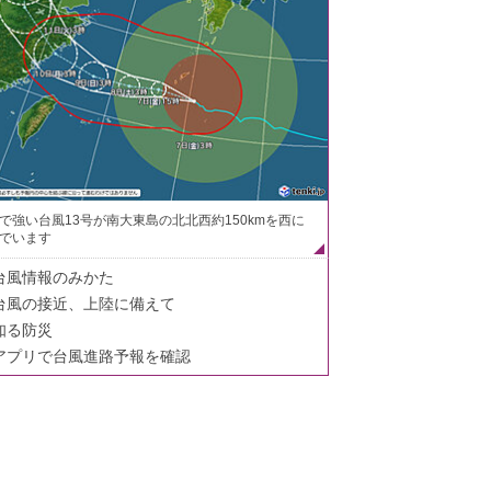
で強い台風13号が南大東島の北北西約150kmを西に
でいます
台風情報のみかた
台風の接近、上陸に備えて
知る防災
アプリで台風進路予報を確認