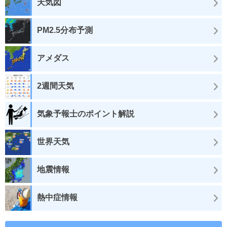
天気図
PM2.5分布予測
アメダス
2週間天気
気象予報士のポイント解説
世界天気
地震情報
熱中症情報