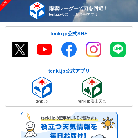
雨雲レーダーで雨を回避！
tenki.jp公式 天気予報アプリ
tenki.jp公式SNS
tenki.jp公式アプリ
tenki.jp
tenki.jp 登山天気