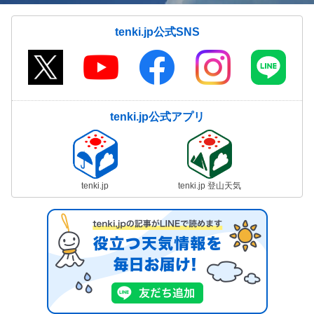
tenki.jp公式SNS
tenki.jp公式アプリ
tenki.jp
tenki.jp 登山天気