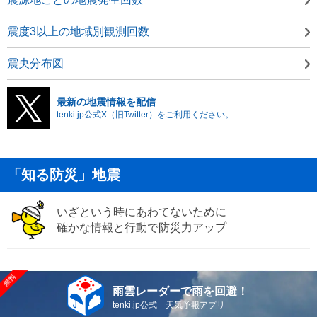
震度3以上の地域別観測回数
震央分布図
最新の地震情報を配信
tenki.jp公式X（旧Twitter）をご利用ください。
「知る防災」地震
いざという時にあわてないために
確かな情報と行動で防災力アップ
雨雲レーダーで雨を回避！
tenki.jp公式 天気予報アプリ