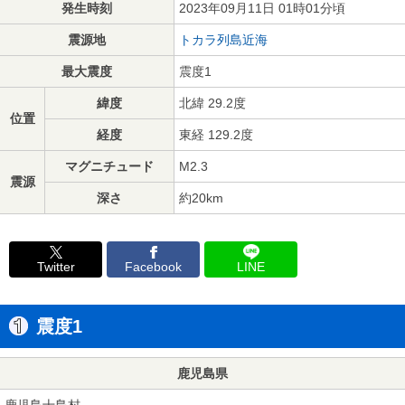
発生時刻
2023年09月11日 01時01分頃
震源地
トカラ列島近海
最大震度
震度1
緯度
北緯 29.2度
位置
経度
東経 129.2度
マグニチュード
M2.3
震源
深さ
約20km
Twitter
Facebook
LINE
震度1
鹿児島県
鹿児島十島村