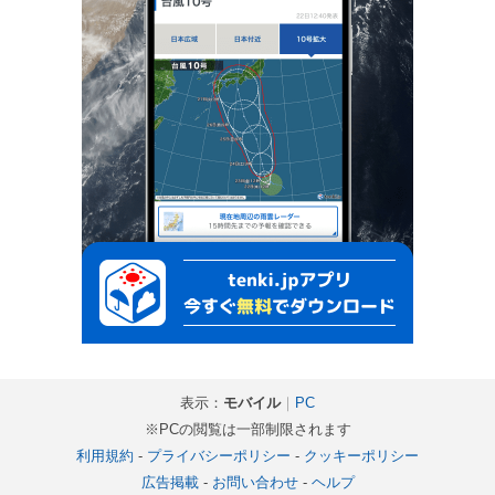
表示：
モバイル
｜
PC
※PCの閲覧は一部制限されます
利用規約
-
プライバシーポリシー
-
クッキーポリシー
広告掲載
-
お問い合わせ
-
ヘルプ