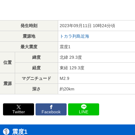
発生時刻
2023年09月11日 10時24分頃
震源地
トカラ列島近海
最大震度
震度1
緯度
北緯 29.3度
位置
経度
東経 129.3度
マグニチュード
M2.9
震源
深さ
約20km
Twitter
Facebook
LINE
震度1