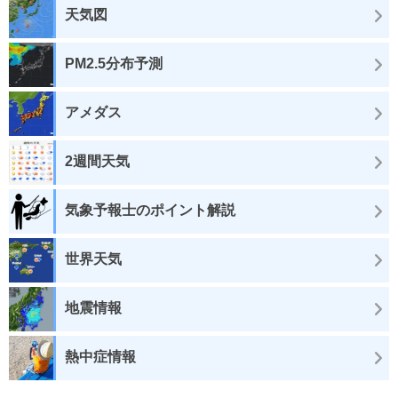
天気図
PM2.5分布予測
アメダス
2週間天気
気象予報士のポイント解説
世界天気
地震情報
熱中症情報