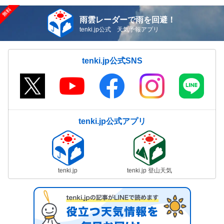
雨雲レーダーで雨を回避！
tenki.jp公式 天気予報アプリ
tenki.jp公式SNS
tenki.jp公式アプリ
tenki.jp
tenki.jp 登山天気