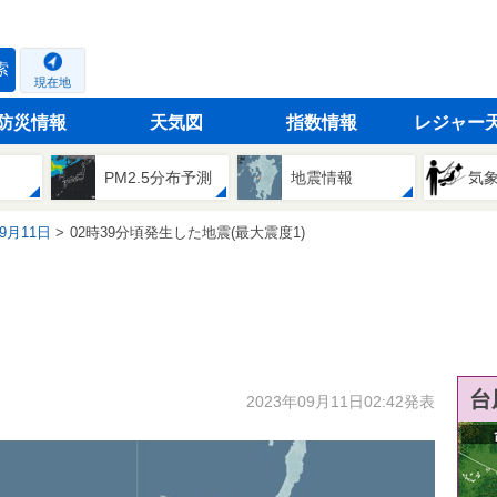
索
現在地
防災情報
天気図
指数情報
レジャー
PM2.5分布予測
地震情報
気
09月11日
02時39分頃発生した地震(最大震度1)
台
2023年09月11日02:42発表