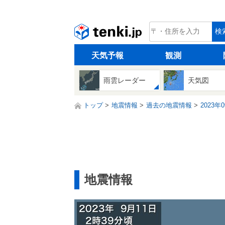
tenki.jp
検
天気予報
観測
雨雲レーダー
天気図
トップ
地震情報
過去の地震情報
2023年
地震情報