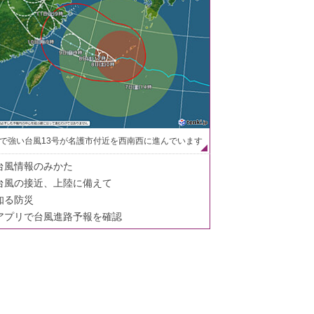
で強い台風13号が名護市付近を西南西に進んでいます
台風情報のみかた
台風の接近、上陸に備えて
知る防災
アプリで台風進路予報を確認