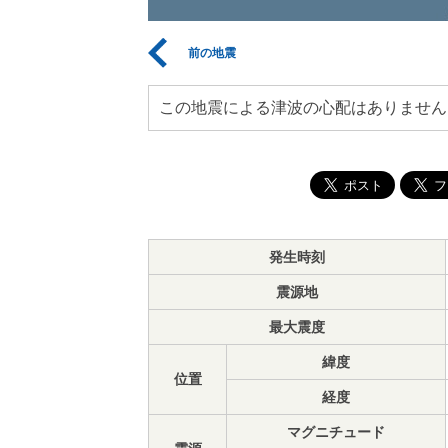
前の地震
この地震による津波の心配はありません
発生時刻
震源地
最大震度
緯度
位置
経度
マグニチュード