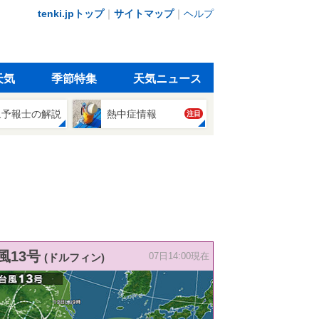
tenki.jpトップ
｜
サイトマップ
｜
ヘルプ
天気
季節特集
天気ニュース
象予報士の解説
熱中症情報
注目
風13号
(ドルフィン)
07日14:00現在