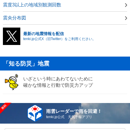
震度3以上の地域別観測回数
震央分布図
最新の地震情報を配信
tenki.jp公式X（旧Twitter）をご利用ください。
「知る防災」地震
いざという時にあわてないために
確かな情報と行動で防災力アップ
雨雲レーダーで雨を回避！
tenki.jp公式 天気予報アプリ