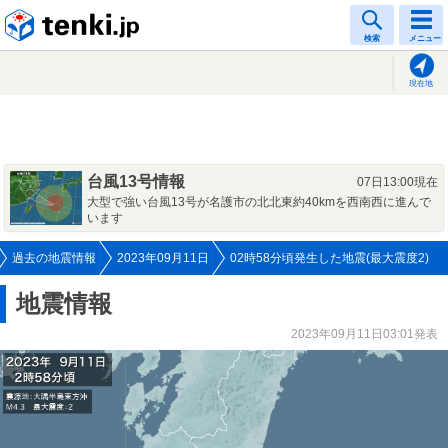
tenki.jp
検索
メニュー
現在地
台風13号情報
07日13:00現在
大型で強い台風13号が名護市の北北東約40kmを西南西に進んで
います
過去の地震情報
2023年09月11日
02時58分頃発生した地震(最大震度2)
地震情報
2023年09月11日03:01発表