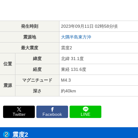
発生時刻
2023年09月11日 02時58分頃
震源地
大隅半島東方沖
最大震度
震度2
緯度
北緯 31.1度
位置
経度
東経 131.6度
マグニチュード
M4.3
震源
深さ
約40km
Twitter
Facebook
LINE
震度2