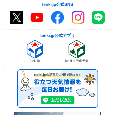
tenki.jp公式SNS
tenki.jp公式アプリ
tenki.jp
tenki.jp 登山天気