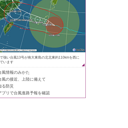
で強い台風13号が南大東島の北北東約110kmを西に
でいます
台風情報のみかた
台風の接近、上陸に備えて
知る防災
アプリで台風進路予報を確認