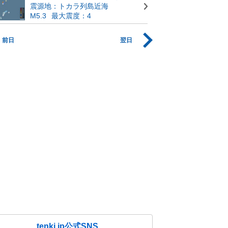
震源地：トカラ列島近海
M5.3
最大震度：4
前日
翌日
tenki.jp公式SNS