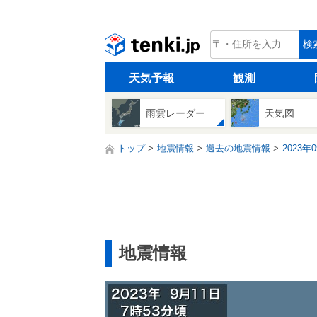
tenki.jp
検
天気予報
観測
雨雲レーダー
天気図
トップ
地震情報
過去の地震情報
2023年
地震情報