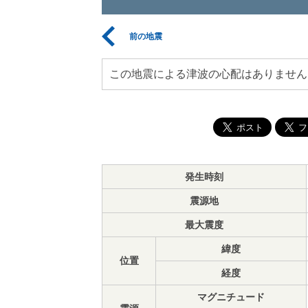
前の地震
この地震による津波の心配はありません
発生時刻
震源地
最大震度
緯度
位置
経度
マグニチュード