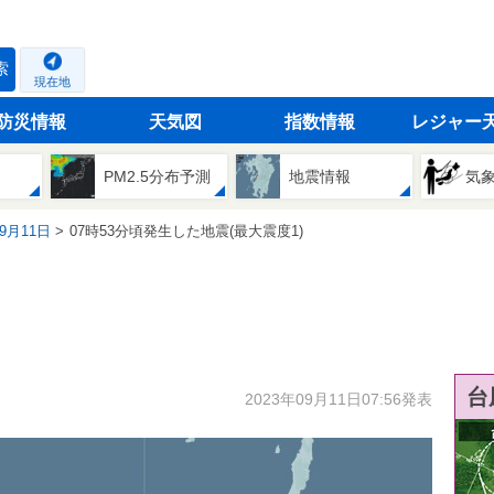
索
現在地
防災情報
天気図
指数情報
レジャー
PM2.5分布予測
地震情報
気
09月11日
07時53分頃発生した地震(最大震度1)
台
2023年09月11日07:56発表