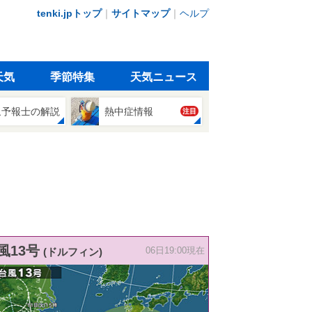
tenki.jpトップ
｜
サイトマップ
｜
ヘルプ
天気
季節特集
天気ニュース
象予報士の解説
熱中症情報
注目
風13号
(ドルフィン)
06日19:00現在