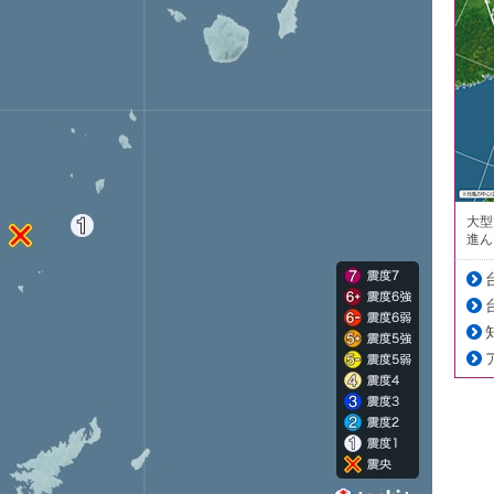
大型
進ん