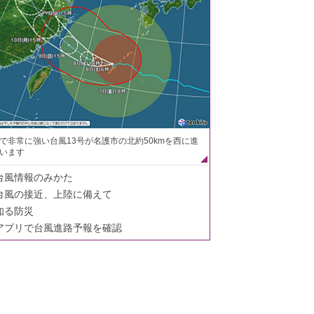
で非常に強い台風13号が名護市の北約50kmを西に進
います
台風情報のみかた
台風の接近、上陸に備えて
知る防災
アプリで台風進路予報を確認