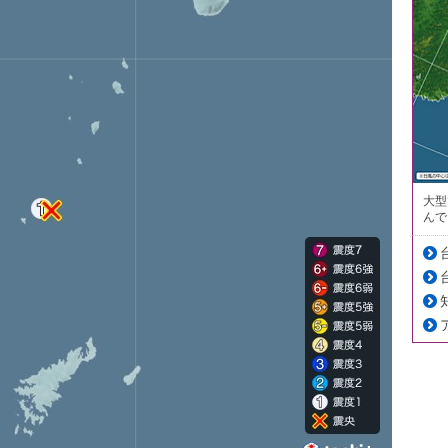
大型
んで