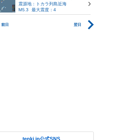
震源地：トカラ列島近海
M5.3
最大震度：4
前日
翌日
tenki.jp公式SNS