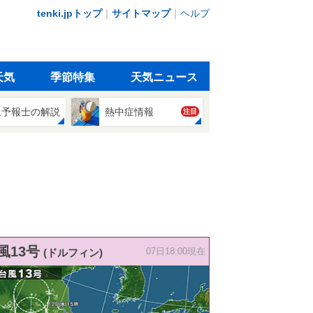
tenki.jpトップ
｜
サイトマップ
｜
ヘルプ
天気
季節特集
天気ニュース
象予報士の解説
熱中症情報
注目
風13号
(ドルフィン)
07日18:00現在