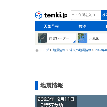
tenki.jp
検
天気予報
観測
雨雲レーダー
天気図
トップ
地震情報
過去の地震情報
2023年
地震情報