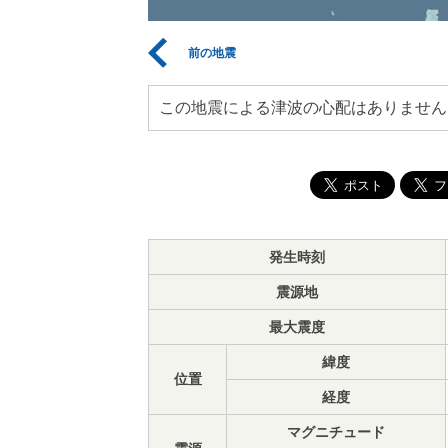
前の地震
この地震による津波の心配はありません
発生時刻
震源地
最大震度
緯度
位置
経度
マグニチュード