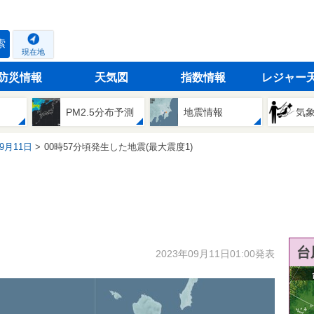
索
現在地
防災情報
天気図
指数情報
レジャー
PM2.5分布予測
地震情報
気
09月11日
00時57分頃発生した地震(最大震度1)
台
2023年09月11日01:00発表