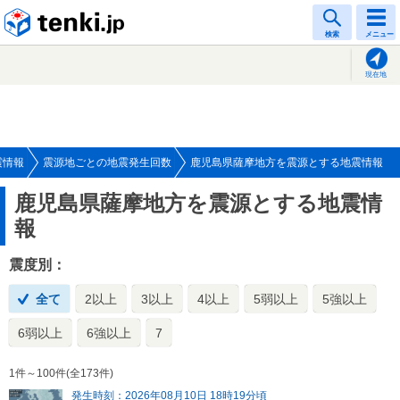
tenki.jp
検索
メニュー
現在地
震情報
震源地ごとの地震発生回数
鹿児島県薩摩地方を震源とする地震情報
鹿児島県薩摩地方を震源とする地震情
報
震度別：
全て
2以上
3以上
4以上
5弱以上
5強以上
6弱以上
6強以上
7
1件～100件(全173件)
発生時刻：2026年08月10日 18時19分頃