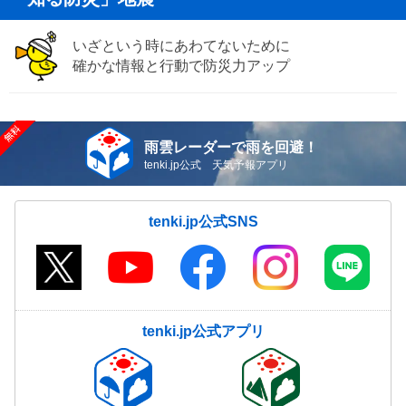
いざという時にあわてないために
確かな情報と行動で防災力アップ
雨雲レーダーで雨を回避！
tenki.jp公式 天気予報アプリ
tenki.jp公式SNS
tenki.jp公式アプリ