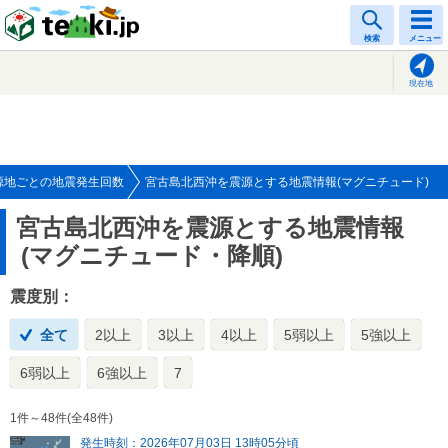
tenki.jp
検索
メニュー
現在地
源地ごとの地震発生回数
宮古島北西沖を震源とする地震情報(マグニチュード)
宮古島北西沖を震源とする地震情報
(マグニチュード・降順)
震度別：
全て
2以上
3以上
4以上
5弱以上
5強以上
6弱以上
6強以上
7
1件～48件(全48件)
発生時刻：2026年07月03日 13時05分頃