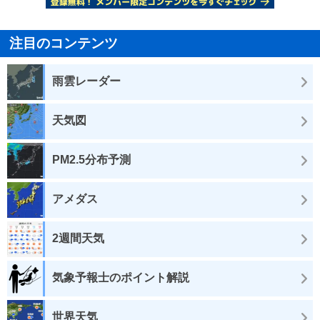
注目のコンテンツ
雨雲レーダー
天気図
PM2.5分布予測
アメダス
2週間天気
気象予報士のポイント解説
世界天気