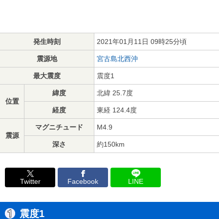
発生時刻
2021年01月11日 09時25分頃
震源地
宮古島北西沖
最大震度
震度1
緯度
北緯 25.7度
位置
経度
東経 124.4度
マグニチュード
M4.9
震源
深さ
約150km
Twitter
Facebook
LINE
震度1