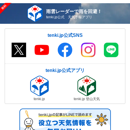
雨雲レーダーで雨を回避！
tenki.jp公式 天気予報アプリ
tenki.jp公式SNS
tenki.jp公式アプリ
tenki.jp
tenki.jp 登山天気