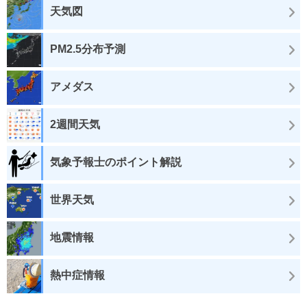
天気図
PM2.5分布予測
アメダス
2週間天気
気象予報士のポイント解説
世界天気
地震情報
熱中症情報