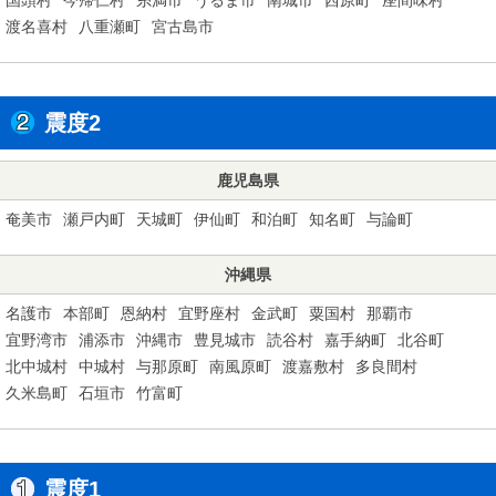
渡名喜村
八重瀬町
宮古島市
震度2
鹿児島県
奄美市
瀬戸内町
天城町
伊仙町
和泊町
知名町
与論町
沖縄県
名護市
本部町
恩納村
宜野座村
金武町
粟国村
那覇市
宜野湾市
浦添市
沖縄市
豊見城市
読谷村
嘉手納町
北谷町
北中城村
中城村
与那原町
南風原町
渡嘉敷村
多良間村
久米島町
石垣市
竹富町
震度1