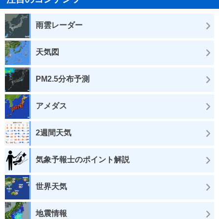
雨雲レーダー
天気図
PM2.5分布予測
アメダス
2週間天気
気象予報士のポイント解説
世界天気
地震情報