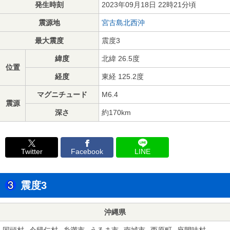
発生時刻
2023年09月18日 22時21分頃
震源地
宮古島北西沖
最大震度
震度3
緯度
北緯 26.5度
位置
経度
東経 125.2度
マグニチュード
M6.4
震源
深さ
約170km
Twitter
Facebook
LINE
震度3
沖縄県
国頭村
今帰仁村
糸満市
うるま市
南城市
西原町
座間味村