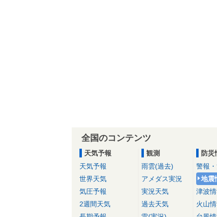
全国のコンテンツ
天気予報
観測
防災
天気予報
雨雲(過去)
警報・
世界天気
アメダス実況
地震
気圧予報
実況天気
津波情
2週間天気
過去天気
火山情
長期予報
雷(実況)
台風情