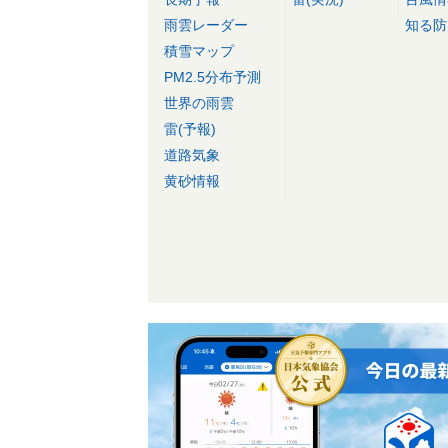
雨雲レーダー
知る防
積雪マップ
PM2.5分布予測
世界の雨雲
雷(予報)
道路気象
黄砂情報