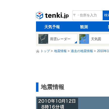
tenki.jp
検
天気予報
観測
雨雲レーダー
天気図
トップ
地震情報
過去の地震情報
2010年
地震情報