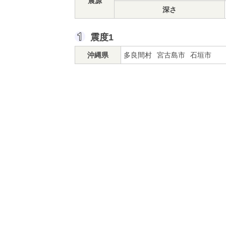
震源
深さ
震度1
沖縄県
多良間村
宮古島市
石垣市