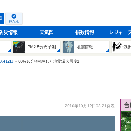
索
現在地
防災情報
天気図
指数情報
レジャー
PM2.5分布予測
地震情報
気
10月12日
08時16分頃発生した地震(最大震度1)
台
2010年10月12日08:21発表