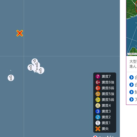
大型
進ん