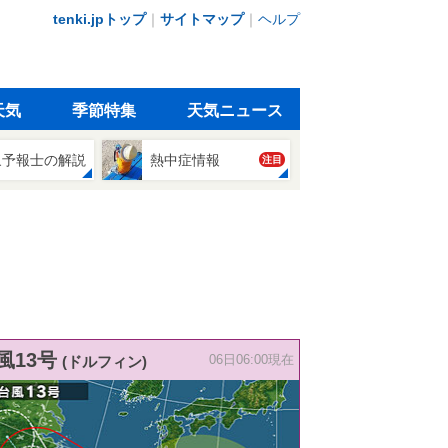
tenki.jpトップ
｜
サイトマップ
｜
ヘルプ
天気
季節特集
天気ニュース
象予報士の解説
熱中症情報
注目
風13号
(ドルフィン)
06日06:00現在