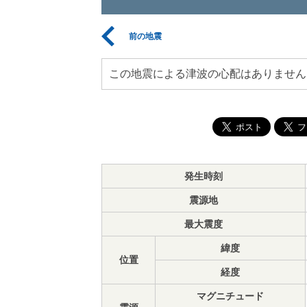
前の地震
この地震による津波の心配はありません
発生時刻
震源地
最大震度
緯度
位置
経度
マグニチュード