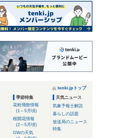
tenki.jpトップ
季節特集
天気ニュース
花粉飛散情報
気象予報士解説
(1～5月頃)
暮らしの話題
桜開花情報
放送局のニュース
(2～5月頃)
特集
GWの天気