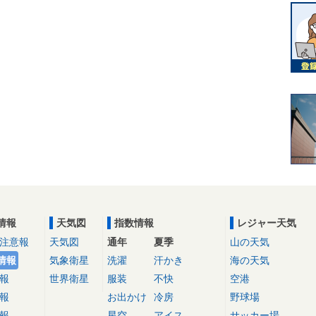
情報
天気図
指数情報
レジャー天気
注意報
天気図
通年
夏季
山の天気
情報
気象衛星
洗濯
汗かき
海の天気
報
世界衛星
服装
不快
空港
報
お出かけ
冷房
野球場
報
星空
アイス
サッカー場