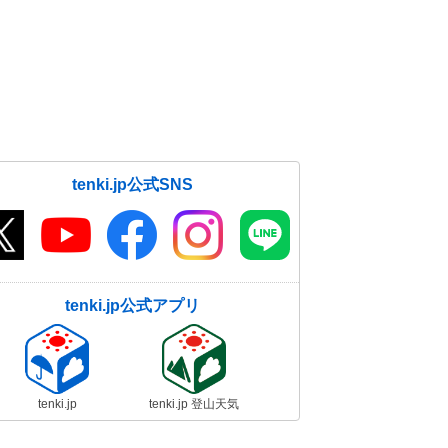
tenki.jp公式SNS
tenki.jp公式アプリ
tenki.jp
tenki.jp 登山天気