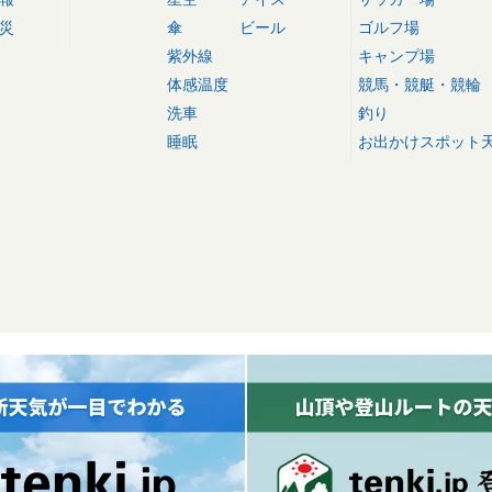
災
傘
ビール
ゴルフ場
紫外線
キャンプ場
体感温度
競馬・競艇・競輪
洗車
釣り
睡眠
お出かけスポット