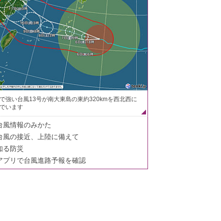
で強い台風13号が南大東島の東約320kmを西北西に
でいます
台風情報のみかた
台風の接近、上陸に備えて
知る防災
アプリで台風進路予報を確認