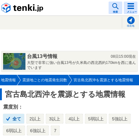
tenki.jp
検索
メニュー
現在地
台風13号情報
08日15:00現在
大型で非常に強い台風13号が久米島の西北西約170kmを西に進ん
でいます
地震情報
震源地ごとの地震発生回数
宮古島北西沖を震源とする地震情報
宮古島北西沖を震源とする地震情報
震度別：
全て
2以上
3以上
4以上
5弱以上
5強以上
6弱以上
6強以上
7