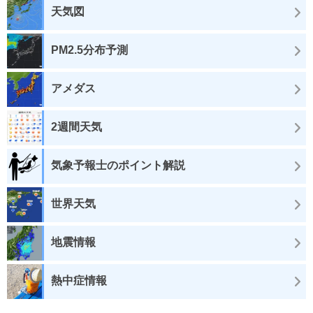
天気図
PM2.5分布予測
アメダス
2週間天気
気象予報士のポイント解説
世界天気
地震情報
熱中症情報