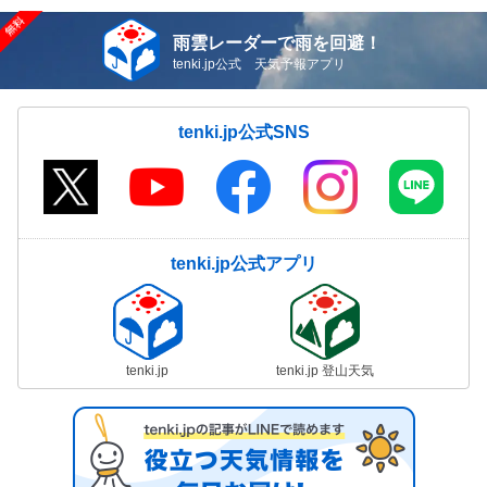
雨雲レーダーで雨を回避！
tenki.jp公式 天気予報アプリ
tenki.jp公式SNS
tenki.jp公式アプリ
tenki.jp
tenki.jp 登山天気