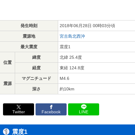
発生時刻
2018年06月28日 00時03分頃
震源地
宮古島北西沖
最大震度
震度1
緯度
北緯 25.4度
位置
経度
東経 124.8度
マグニチュード
M4.6
震源
深さ
約10km
Twitter
Facebook
LINE
震度1