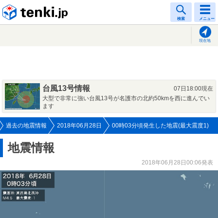
tenki.jp
検索
メニュー
現在地
台風13号情報
07日18:00現在
大型で非常に強い台風13号が名護市の北約50kmを西に進んでい
ます
過去の地震情報
2018年06月28日
00時03分頃発生した地震(最大震度1)
地震情報
2018年06月28日00:06発表