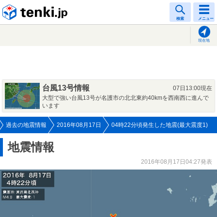
tenki.jp
検索
メニュー
現在地
台風13号情報
07日13:00現在
大型で強い台風13号が名護市の北北東約40kmを西南西に進んで
います
過去の地震情報
2016年08月17日
04時22分頃発生した地震(最大震度1)
地震情報
2016年08月17日04:27発表