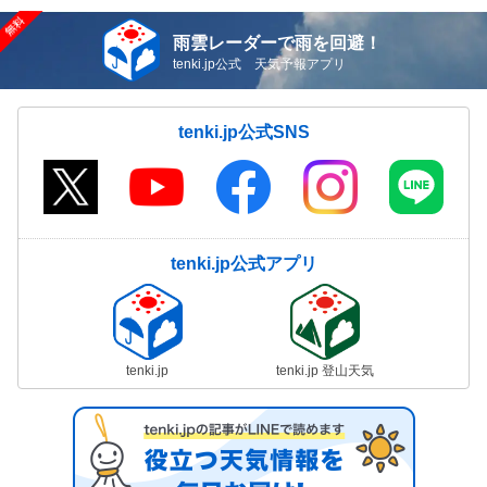
雨雲レーダーで雨を回避！
tenki.jp公式 天気予報アプリ
tenki.jp公式SNS
tenki.jp公式アプリ
tenki.jp
tenki.jp 登山天気