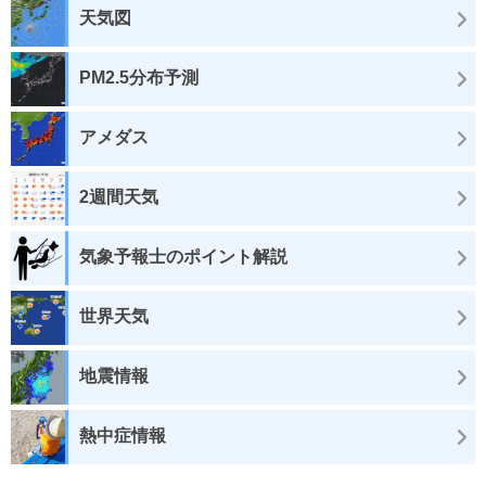
天気図
PM2.5分布予測
アメダス
2週間天気
気象予報士のポイント解説
世界天気
地震情報
熱中症情報