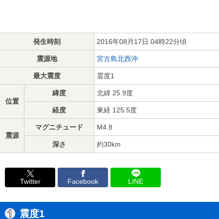
発生時刻
2016年08月17日 04時22分頃
震源地
宮古島北西沖
最大震度
震度1
緯度
北緯 25.9度
位置
経度
東経 125.5度
マグニチュード
M4.8
震源
深さ
約30km
Twitter
Facebook
LINE
震度1