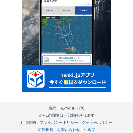
表示：
モバイル
｜
PC
※PCの閲覧は一部制限されます
利用規約
-
プライバシーポリシー
-
クッキーポリシー
広告掲載
-
お問い合わせ
-
ヘルプ