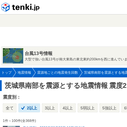
tenki.jp
台風13号情報
大型で強い台風13号が南大東島の東北東約200kmを西に進んでい
トップ
地震情報
震源地ごとの地震発生回数
茨城県南部を震源とする地
茨城県南部を震源とする地震情報
震度
震度別：
全て
2以上
3以上
4以上
5弱以上
5強以上
1件～100件(全368件)