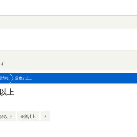
ます
震情報
震度2以上
2以上
6弱以上
6強以上
7