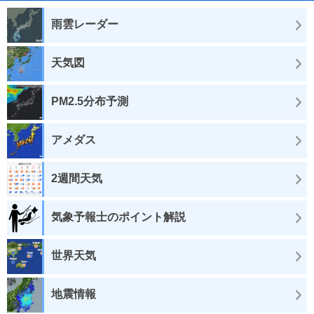
雨雲レーダー
天気図
PM2.5分布予測
アメダス
2週間天気
気象予報士のポイント解説
世界天気
地震情報