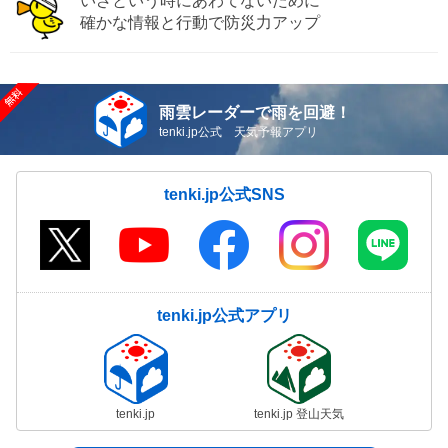
いざという時にあわてないために
確かな情報と行動で防災力アップ
雨雲レーダーで雨を回避！
tenki.jp公式 天気予報アプリ
tenki.jp公式SNS
tenki.jp公式アプリ
tenki.jp
tenki.jp 登山天気