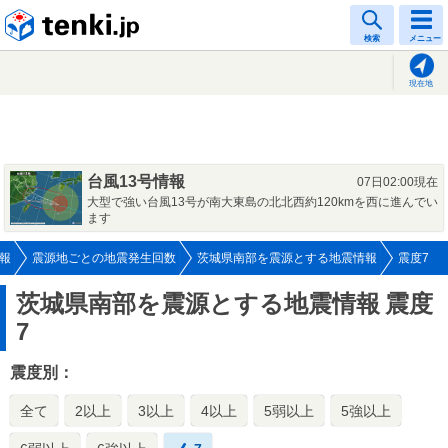
tenki.jp
検索
メニュー
現在地
台風13号情報
07日02:00現在
大型で強い台風13号が南大東島の北北西約120kmを西に進んでい
ます
報
震源地ごとの地震発生回数
茨城県南部を震源とする地震情報
震度7
茨城県南部を震源とする地震情報
震度
7
震度別：
全て
2以上
3以上
4以上
5弱以上
5強以上