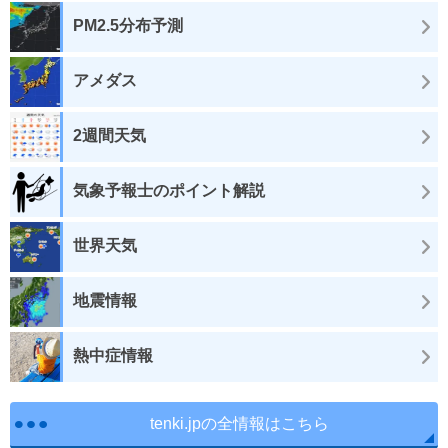
PM2.5分布予測
アメダス
2週間天気
気象予報士のポイント解説
世界天気
地震情報
熱中症情報
tenki.jpの全情報はこちら