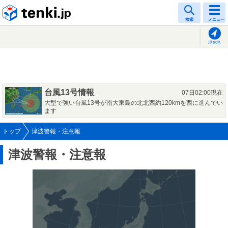
tenki.jp
検索
メニュー
現在地
台風13号情報
07日02:00現在
大型で強い台風13号が南大東島の北北西約120kmを西に進んでい
ます
トップ
津波警報・注意報
津波警報・注意報