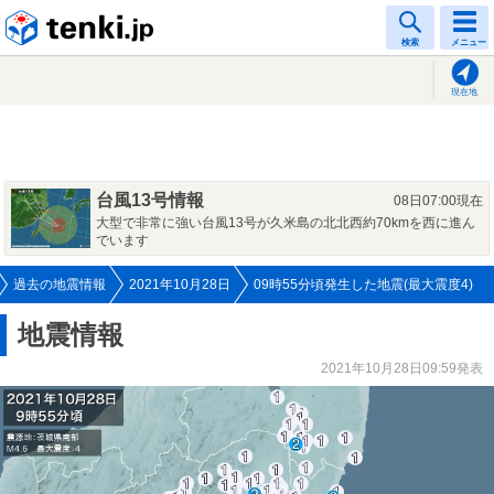
tenki.jp
検索
メニュー
現在地
台風13号情報
08日07:00現在
大型で非常に強い台風13号が久米島の北北西約70kmを西に進ん
でいます
過去の地震情報
2021年10月28日
09時55分頃発生した地震(最大震度4)
地震情報
2021年10月28日09:59発表