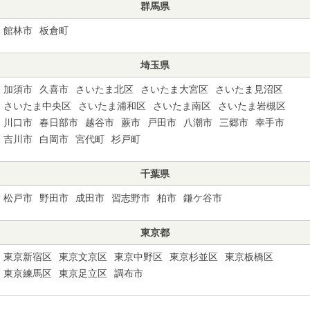
群馬県
館林市
板倉町
埼玉県
加須市
久喜市
さいたま北区
さいたま大宮区
さいたま見沼区
さいたま中央区
さいたま浦和区
さいたま南区
さいたま岩槻区
川口市
春日部市
越谷市
蕨市
戸田市
八潮市
三郷市
幸手市
吉川市
白岡市
宮代町
杉戸町
千葉県
松戸市
野田市
成田市
習志野市
柏市
鎌ケ谷市
東京都
東京新宿区
東京文京区
東京中野区
東京杉並区
東京板橋区
東京練馬区
東京足立区
調布市