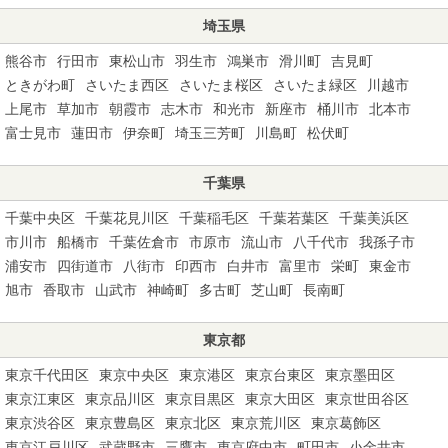
埼玉県
熊谷市
行田市
東松山市
羽生市
鴻巣市
滑川町
吉見町
ときがわ町
さいたま西区
さいたま桜区
さいたま緑区
川越市
上尾市
草加市
朝霞市
志木市
和光市
新座市
桶川市
北本市
富士見市
蓮田市
伊奈町
埼玉三芳町
川島町
松伏町
千葉県
千葉中央区
千葉花見川区
千葉稲毛区
千葉若葉区
千葉美浜区
市川市
船橋市
千葉佐倉市
市原市
流山市
八千代市
我孫子市
浦安市
四街道市
八街市
印西市
白井市
富里市
栄町
東金市
旭市
香取市
山武市
神崎町
多古町
芝山町
長南町
東京都
東京千代田区
東京中央区
東京港区
東京台東区
東京墨田区
東京江東区
東京品川区
東京目黒区
東京大田区
東京世田谷区
東京渋谷区
東京豊島区
東京北区
東京荒川区
東京葛飾区
東京江戸川区
武蔵野市
三鷹市
東京府中市
町田市
小金井市