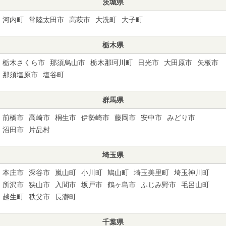
茨城県
河内町
常陸太田市
高萩市
大洗町
大子町
栃木県
栃木さくら市
那須烏山市
栃木那珂川町
日光市
大田原市
矢板市
那須塩原市
塩谷町
群馬県
前橋市
高崎市
桐生市
伊勢崎市
藤岡市
安中市
みどり市
沼田市
片品村
埼玉県
本庄市
深谷市
嵐山町
小川町
鳩山町
埼玉美里町
埼玉神川町
所沢市
狭山市
入間市
坂戸市
鶴ヶ島市
ふじみ野市
毛呂山町
越生町
秩父市
長瀞町
千葉県