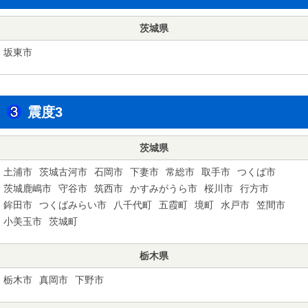
茨城県
坂東市
震度3
茨城県
土浦市
茨城古河市
石岡市
下妻市
常総市
取手市
つくば市
茨城鹿嶋市
守谷市
筑西市
かすみがうら市
桜川市
行方市
鉾田市
つくばみらい市
八千代町
五霞町
境町
水戸市
笠間市
小美玉市
茨城町
栃木県
栃木市
真岡市
下野市