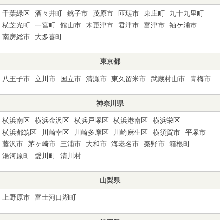
千葉緑区
酒々井町
銚子市
茂原市
匝瑳市
東庄町
九十九里町
横芝光町
一宮町
館山市
木更津市
君津市
富津市
袖ケ浦市
南房総市
大多喜町
東京都
八王子市
立川市
国立市
清瀬市
東久留米市
武蔵村山市
青梅市
神奈川県
横浜南区
横浜金沢区
横浜戸塚区
横浜港南区
横浜栄区
横浜都筑区
川崎幸区
川崎多摩区
川崎麻生区
横須賀市
平塚市
藤沢市
茅ヶ崎市
三浦市
大和市
海老名市
秦野市
箱根町
湯河原町
愛川町
清川村
山梨県
上野原市
富士河口湖町