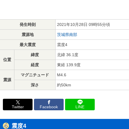
発生時刻
2021年10月28日 09時55分頃
震源地
茨城県南部
最大震度
震度4
緯度
北緯 36.1度
位置
経度
東経 139.9度
マグニチュード
M4.6
震源
深さ
約50km
Twitter
Facebook
LINE
震度4