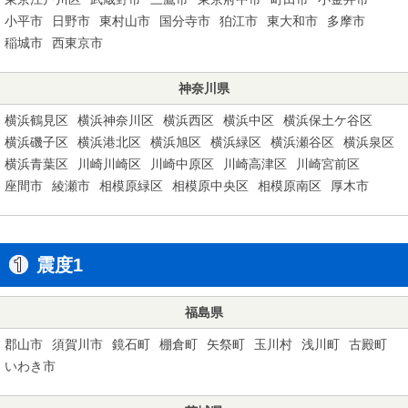
小平市
日野市
東村山市
国分寺市
狛江市
東大和市
多摩市
稲城市
西東京市
神奈川県
横浜鶴見区
横浜神奈川区
横浜西区
横浜中区
横浜保土ケ谷区
横浜磯子区
横浜港北区
横浜旭区
横浜緑区
横浜瀬谷区
横浜泉区
横浜青葉区
川崎川崎区
川崎中原区
川崎高津区
川崎宮前区
座間市
綾瀬市
相模原緑区
相模原中央区
相模原南区
厚木市
震度1
福島県
郡山市
須賀川市
鏡石町
棚倉町
矢祭町
玉川村
浅川町
古殿町
いわき市