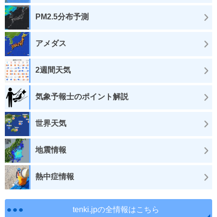
PM2.5分布予測
アメダス
2週間天気
気象予報士のポイント解説
世界天気
地震情報
熱中症情報
tenki.jpの全情報はこちら