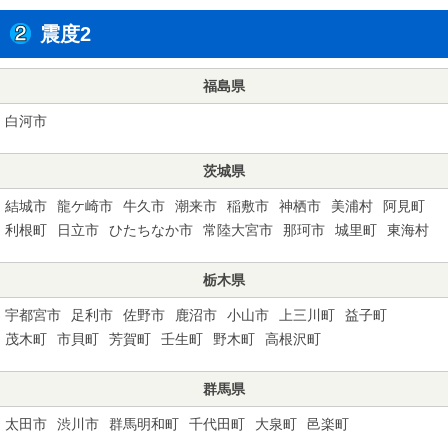
震度2
福島県
白河市
茨城県
結城市
龍ケ崎市
牛久市
潮来市
稲敷市
神栖市
美浦村
阿見町
利根町
日立市
ひたちなか市
常陸大宮市
那珂市
城里町
東海村
栃木県
宇都宮市
足利市
佐野市
鹿沼市
小山市
上三川町
益子町
茂木町
市貝町
芳賀町
壬生町
野木町
高根沢町
群馬県
太田市
渋川市
群馬明和町
千代田町
大泉町
邑楽町