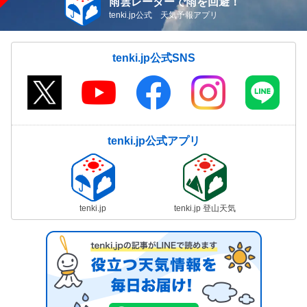
雨雲レーダーで雨を回避！
tenki.jp公式 天気予報アプリ
tenki.jp公式SNS
tenki.jp公式アプリ
tenki.jp
tenki.jp 登山天気