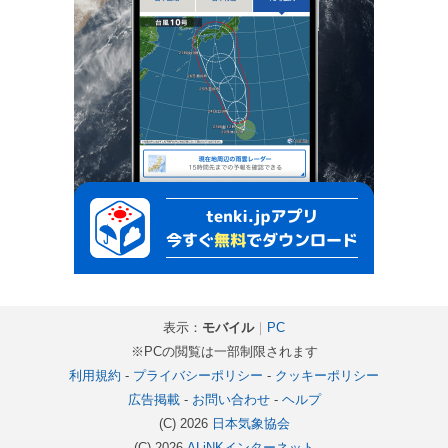
表示：
モバイル
｜
PC
※PCの閲覧は一部制限されます
利用規約
-
プライバシーポリシー
-
クッキーポリシー
広告掲載
-
お問い合わせ
-
ヘルプ
(C) 2026
日本気象協会
(C) 2026
ALiNKインターネット