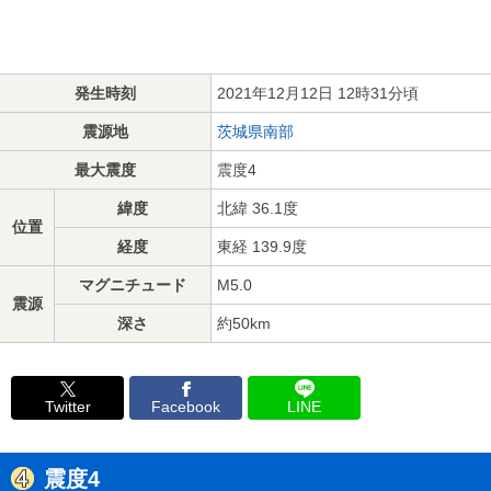
発生時刻
2021年12月12日 12時31分頃
震源地
茨城県南部
最大震度
震度4
緯度
北緯 36.1度
位置
経度
東経 139.9度
マグニチュード
M5.0
震源
深さ
約50km
Twitter
Facebook
LINE
震度4