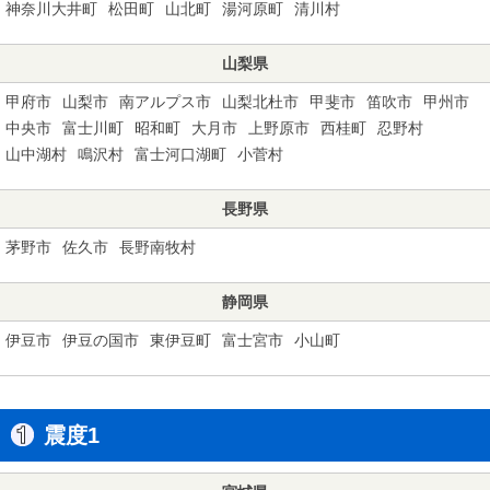
神奈川大井町
松田町
山北町
湯河原町
清川村
山梨県
甲府市
山梨市
南アルプス市
山梨北杜市
甲斐市
笛吹市
甲州市
中央市
富士川町
昭和町
大月市
上野原市
西桂町
忍野村
山中湖村
鳴沢村
富士河口湖町
小菅村
長野県
茅野市
佐久市
長野南牧村
静岡県
伊豆市
伊豆の国市
東伊豆町
富士宮市
小山町
震度1