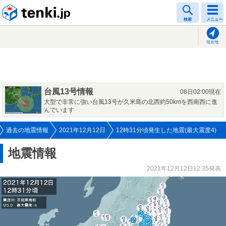
tenki.jp
検索
メニュー
現在地
台風13号情報
08日02:00現在
大型で非常に強い台風13号が久米島の北西約50kmを西南西に進
んでいます
過去の地震情報
2021年12月12日
12時31分頃発生した地震(最大震度4)
地震情報
2021年12月12日12:35発表