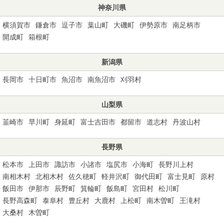
神奈川県
横須賀市
鎌倉市
逗子市
葉山町
大磯町
伊勢原市
南足柄市
開成町
箱根町
新潟県
長岡市
十日町市
魚沼市
南魚沼市
刈羽村
山梨県
韮崎市
早川町
身延町
富士吉田市
都留市
道志村
丹波山村
長野県
松本市
上田市
諏訪市
小諸市
塩尻市
小海町
長野川上村
南相木村
北相木村
佐久穂町
軽井沢町
御代田町
富士見町
原村
飯田市
伊那市
辰野町
箕輪町
飯島町
宮田村
松川町
長野高森町
泰阜村
豊丘村
大鹿村
上松町
南木曽町
王滝村
大桑村
木曽町