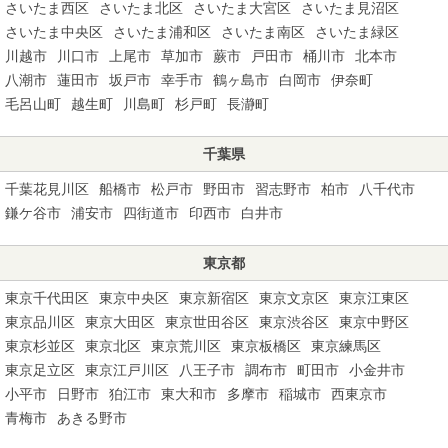
さいたま西区
さいたま北区
さいたま大宮区
さいたま見沼区
さいたま中央区
さいたま浦和区
さいたま南区
さいたま緑区
川越市
川口市
上尾市
草加市
蕨市
戸田市
桶川市
北本市
八潮市
蓮田市
坂戸市
幸手市
鶴ヶ島市
白岡市
伊奈町
毛呂山町
越生町
川島町
杉戸町
長瀞町
千葉県
千葉花見川区
船橋市
松戸市
野田市
習志野市
柏市
八千代市
鎌ケ谷市
浦安市
四街道市
印西市
白井市
東京都
東京千代田区
東京中央区
東京新宿区
東京文京区
東京江東区
東京品川区
東京大田区
東京世田谷区
東京渋谷区
東京中野区
東京杉並区
東京北区
東京荒川区
東京板橋区
東京練馬区
東京足立区
東京江戸川区
八王子市
調布市
町田市
小金井市
小平市
日野市
狛江市
東大和市
多摩市
稲城市
西東京市
青梅市
あきる野市