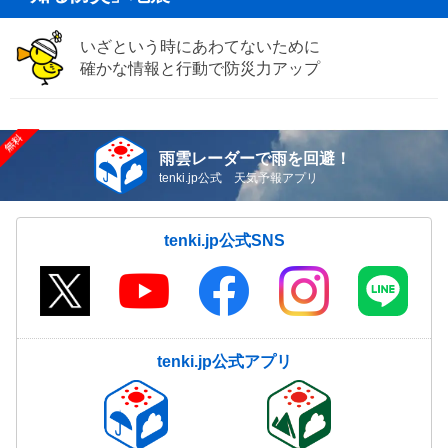
いざという時にあわてないために
確かな情報と行動で防災力アップ
雨雲レーダーで雨を回避！
tenki.jp公式 天気予報アプリ
tenki.jp公式SNS
tenki.jp公式アプリ