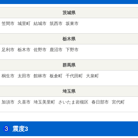
茨城県
笠間市
城里町
結城市
筑西市
坂東市
栃木県
足利市
栃木市
佐野市
鹿沼市
下野市
群馬県
桐生市
太田市
館林市
板倉町
千代田町
大泉町
埼玉県
加須市
久喜市
埼玉美里町
さいたま岩槻区
春日部市
宮代町
震度3