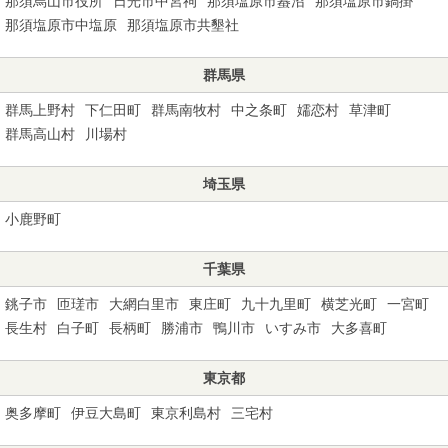
那須烏山市役所
日光市中宮祠
那須塩原市蟇沼
那須塩原市鍋掛
那須塩原市中塩原
那須塩原市共墾社
群馬県
群馬上野村
下仁田町
群馬南牧村
中之条町
嬬恋村
草津町
群馬高山村
川場村
埼玉県
小鹿野町
千葉県
銚子市
匝瑳市
大網白里市
東庄町
九十九里町
横芝光町
一宮町
長生村
白子町
長柄町
勝浦市
鴨川市
いすみ市
大多喜町
東京都
奥多摩町
伊豆大島町
東京利島村
三宅村