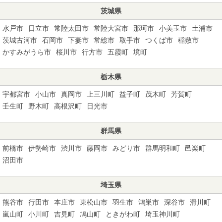
茨城県
水戸市
日立市
常陸太田市
常陸大宮市
那珂市
小美玉市
土浦市
茨城古河市
石岡市
下妻市
常総市
取手市
つくば市
稲敷市
かすみがうら市
桜川市
行方市
五霞町
境町
栃木県
宇都宮市
小山市
真岡市
上三川町
益子町
茂木町
芳賀町
壬生町
野木町
高根沢町
日光市
群馬県
前橋市
伊勢崎市
渋川市
藤岡市
みどり市
群馬明和町
邑楽町
沼田市
埼玉県
熊谷市
行田市
本庄市
東松山市
羽生市
鴻巣市
深谷市
滑川町
嵐山町
小川町
吉見町
鳩山町
ときがわ町
埼玉神川町