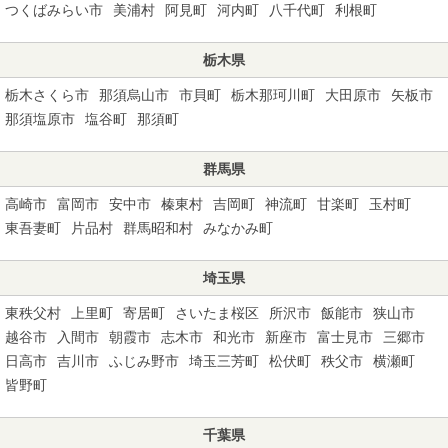
つくばみらい市
美浦村
阿見町
河内町
八千代町
利根町
栃木県
栃木さくら市
那須烏山市
市貝町
栃木那珂川町
大田原市
矢板市
那須塩原市
塩谷町
那須町
群馬県
高崎市
富岡市
安中市
榛東村
吉岡町
神流町
甘楽町
玉村町
東吾妻町
片品村
群馬昭和村
みなかみ町
埼玉県
東秩父村
上里町
寄居町
さいたま桜区
所沢市
飯能市
狭山市
越谷市
入間市
朝霞市
志木市
和光市
新座市
富士見市
三郷市
日高市
吉川市
ふじみ野市
埼玉三芳町
松伏町
秩父市
横瀬町
皆野町
千葉県