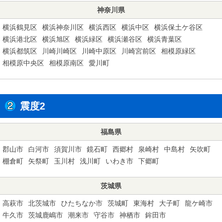
神奈川県
横浜鶴見区
横浜神奈川区
横浜西区
横浜中区
横浜保土ケ谷区
横浜港北区
横浜旭区
横浜緑区
横浜瀬谷区
横浜青葉区
横浜都筑区
川崎川崎区
川崎中原区
川崎宮前区
相模原緑区
相模原中央区
相模原南区
愛川町
震度2
福島県
郡山市
白河市
須賀川市
鏡石町
西郷村
泉崎村
中島村
矢吹町
棚倉町
矢祭町
玉川村
浅川町
いわき市
下郷町
茨城県
高萩市
北茨城市
ひたちなか市
茨城町
東海村
大子町
龍ケ崎市
牛久市
茨城鹿嶋市
潮来市
守谷市
神栖市
鉾田市