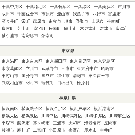
千葉中央区
千葉稲毛区
千葉若葉区
千葉緑区
千葉美浜区
市川市
成田市
千葉佐倉市
市原市
流山市
我孫子市
八街市
富里市
酒々井町
栄町
茂原市
東金市
旭市
香取市
山武市
神崎町
多古町
芝山町
睦沢町
長南町
館山市
木更津市
君津市
富津市
袖ケ浦市
南房総市
鋸南町
東京都
東京港区
東京台東区
東京墨田区
東京目黒区
東京豊島区
東京葛飾区
立川市
武蔵野市
三鷹市
東京府中市
昭島市
東村山市
国分寺市
国立市
福生市
清瀬市
東久留米市
武蔵村山市
羽村市
瑞穂町
日の出町
檜原村
神奈川県
横浜南区
横浜磯子区
横浜金沢区
横浜戸塚区
横浜港南区
横浜栄区
横浜泉区
川崎幸区
川崎高津区
川崎多摩区
川崎麻生区
平塚市
藤沢市
茅ヶ崎市
三浦市
大和市
海老名市
座間市
綾瀬市
寒川町
二宮町
小田原市
秦野市
厚木市
中井町