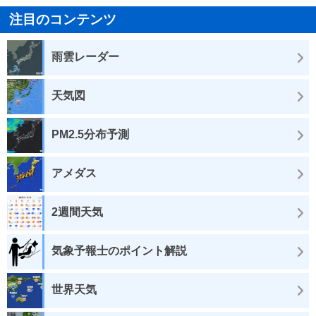
注目のコンテンツ
雨雲レーダー
天気図
PM2.5分布予測
アメダス
2週間天気
気象予報士のポイント解説
世界天気