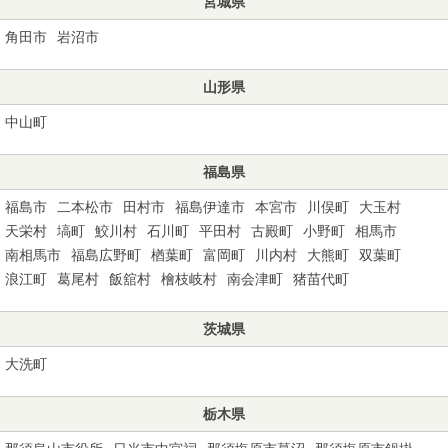
宮城県
角田市
岩沼市
山形県
中山町
福島県
福島市
二本松市
田村市
福島伊達市
本宮市
川俣町
大玉村
天栄村
塙町
鮫川村
石川町
平田村
古殿町
小野町
相馬市
南相馬市
福島広野町
楢葉町
富岡町
川内村
大熊町
双葉町
浪江町
葛尾村
飯舘村
檜枝岐村
南会津町
猪苗代町
茨城県
大洗町
栃木県