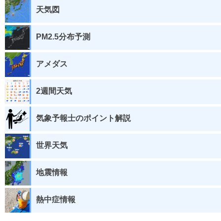
天気図
PM2.5分布予測
アメダス
2週間天気
気象予報士のポイント解説
世界天気
地震情報
熱中症情報