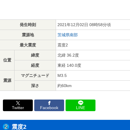
発生時刻
2021年12月02日 08時58分頃
震源地
茨城県南部
最大震度
震度2
緯度
北緯 36.2度
位置
経度
東経 140.0度
マグニチュード
M3.5
震源
深さ
約60km
Twitter
Facebook
LINE
震度2