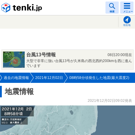
tenki.jp
検索
メニュー
現在地
台風13号情報
08日20:00現在
大型で非常に強い台風13号が久米島の西北西約200kmを西に進ん
でいます
過去の地震情報
2021年12月02日
08時58分頃発生した地震(最大震度2)
地震情報
2021年12月02日09:02発表