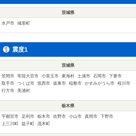
茨城県
水戸市
城里町
震度1
茨城県
笠間市
常陸大宮市
小美玉市
東海村
土浦市
石岡市
下妻市
取手市
つくば市
筑西市
坂東市
稲敷市
かすみがうら市
桜川市
行方市
美浦村
栃木県
宇都宮市
足利市
栃木市
佐野市
小山市
真岡市
下野市
上三川町
益子町
茂木町