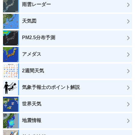
雨雲レーダー
天気図
PM2.5分布予測
アメダス
2週間天気
気象予報士のポイント解説
世界天気
地震情報