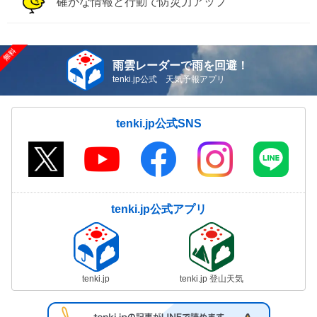
確かな情報と行動で防災力アップ
雨雲レーダーで雨を回避！
tenki.jp公式 天気予報アプリ
tenki.jp公式SNS
tenki.jp公式アプリ
tenki.jp
tenki.jp 登山天気