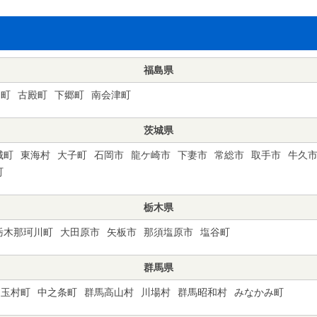
福島県
川町
古殿町
下郷町
南会津町
茨城県
城町
東海村
大子町
石岡市
龍ケ崎市
下妻市
常総市
取手市
牛久
町
栃木県
栃木那珂川町
大田原市
矢板市
那須塩原市
塩谷町
群馬県
玉村町
中之条町
群馬高山村
川場村
群馬昭和村
みなかみ町