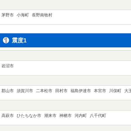
茅野市
小海町
長野南牧村
震度1
岩沼市
郡山市
須賀川市
二本松市
田村市
福島伊達市
本宮市
川俣町
大
高萩市
ひたちなか市
潮来市
神栖市
河内町
八千代町