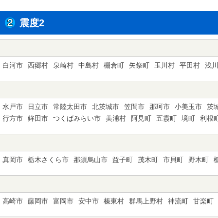
震度2
白河市
西郷村
泉崎村
中島村
棚倉町
矢祭町
玉川村
平田村
浅
水戸市
日立市
常陸太田市
北茨城市
笠間市
那珂市
小美玉市
茨
行方市
鉾田市
つくばみらい市
美浦村
阿見町
五霞町
境町
利根
真岡市
栃木さくら市
那須烏山市
益子町
茂木町
市貝町
野木町
高崎市
藤岡市
富岡市
安中市
榛東村
群馬上野村
神流町
甘楽町