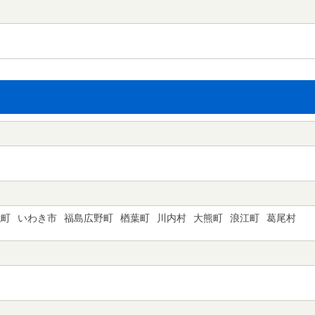
代町
いわき市
福島広野町
楢葉町
川内村
大熊町
浪江町
葛尾村