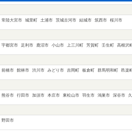
常陸大宮市
城里町
土浦市
茨城古河市
結城市
筑西市
桜川市
宇都宮市
足利市
鹿沼市
小山市
上三川町
芳賀町
壬生町
高根沢
前橋市
館林市
渋川市
みどり市
吉岡町
板倉町
群馬明和町
邑楽
熊谷市
行田市
加須市
本庄市
東松山市
羽生市
鴻巣市
深谷市
野田市