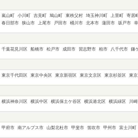
嵐山町
小川町
吉見町
鳩山町
東秩父村
埼玉神川町
上里町
寄居
春日部市
狭山市
上尾市
戸田市
桶川市
北本市
蓮田市
坂戸市
千葉花見川区
船橋市
松戸市
成田市
習志野市
柏市
八千代市
鎌
東京千代田区
東京中央区
東京新宿区
東京文京区
東京杉並区
東京
横浜神奈川区
横浜中区
横浜保土ケ谷区
横浜港北区
横浜緑区
川崎
甲府市
南アルプス市
山梨北杜市
甲斐市
笛吹市
甲州市
富士川町