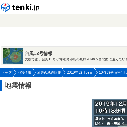
tenki.jp
台風13号情報
大型で強い台風13号が沖永良部島の東約70kmを西北西に進んでい
トップ
地震情報
過去の地震情報
2019年12月03日
10時18分頃発生
地震情報