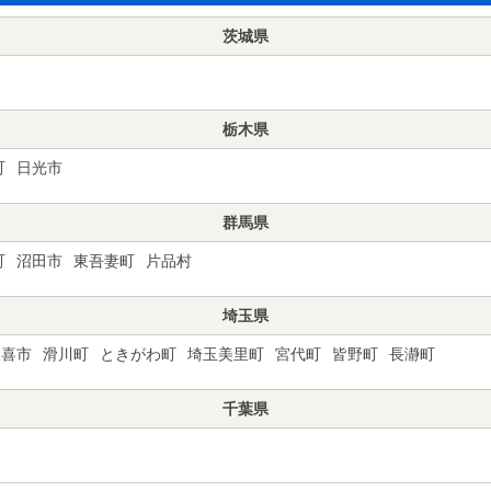
茨城県
栃木県
町
日光市
群馬県
町
沼田市
東吾妻町
片品村
埼玉県
久喜市
滑川町
ときがわ町
埼玉美里町
宮代町
皆野町
長瀞町
千葉県