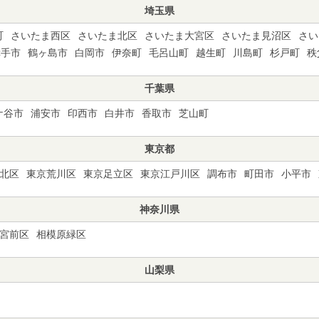
埼玉県
町
さいたま西区
さいたま北区
さいたま大宮区
さいたま見沼区
さい
幸手市
鶴ヶ島市
白岡市
伊奈町
毛呂山町
越生町
川島町
杉戸町
秩
千葉県
ケ谷市
浦安市
印西市
白井市
香取市
芝山町
東京都
北区
東京荒川区
東京足立区
東京江戸川区
調布市
町田市
小平市
神奈川県
宮前区
相模原緑区
山梨県