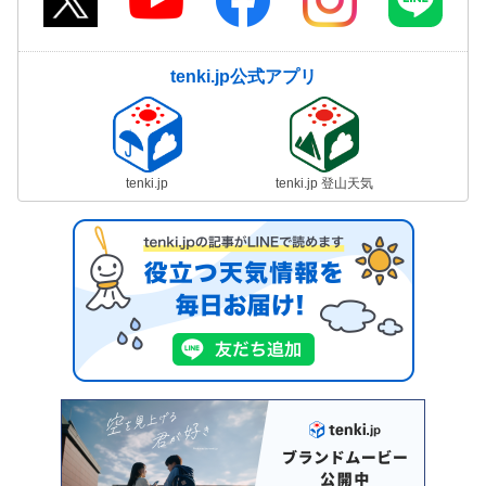
tenki.jp公式アプリ
tenki.jp
tenki.jp 登山天気