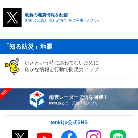
最新の地震情報を配信
tenki.jp公式X（旧Twitter）をご利用ください。
「知る防災」地震
いざという時にあわてないために
確かな情報と行動で防災力アップ
雨雲レーダーで雨を回避！
tenki.jp公式 天気予報アプリ
tenki.jp公式SNS