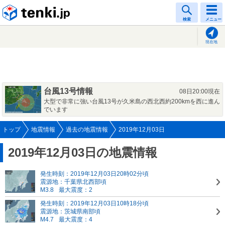
tenki.jp
検索
メニュー
現在地
台風13号情報
08日20:00現在
大型で非常に強い台風13号が久米島の西北西約200kmを西に進ん
でいます
トップ
地震情報
過去の地震情報
2019年12月03日
2019年12月03日の地震情報
発生時刻：2019年12月03日20時02分頃
震源地：千葉県北西部頃
M3.8
最大震度：2
発生時刻：2019年12月03日10時18分頃
震源地：茨城県南部頃
M4.7
最大震度：4