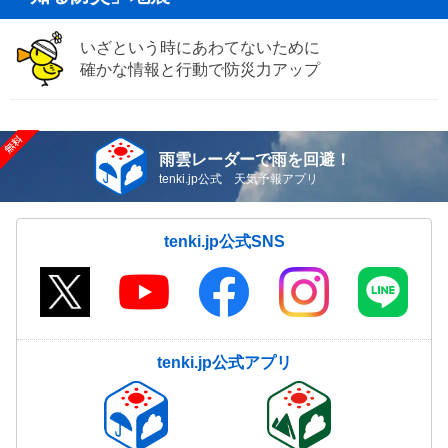
いざという時にあわてないために
確かな情報と行動で防災力アップ
雨雲レーダーで雨を回避！
tenki.jp公式 天気予報アプリ
tenki.jp公式SNS
tenki.jp公式アプリ