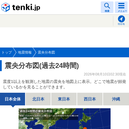
tenki.jp
検索
メニュー
現在地
トップ
地震情報
震央分布図
震央分布図(過去24時間)
2026年08月10日02:30現在
震度1以上を観測した地震の震央を地図上に表示。どこで地震が頻発
しているかを見ることができます。
日本全体
北日本
東日本
西日本
沖縄