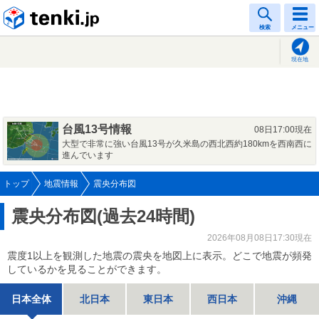
tenki.jp
検索
メニュー
現在地
台風13号情報
08日17:00現在
大型で非常に強い台風13号が久米島の西北西約180kmを西南西に
進んでいます
トップ
地震情報
震央分布図
震央分布図(過去24時間)
2026年08月08日17:30現在
震度1以上を観測した地震の震央を地図上に表示。どこで地震が頻発
しているかを見ることができます。
日本全体
北日本
東日本
西日本
沖縄