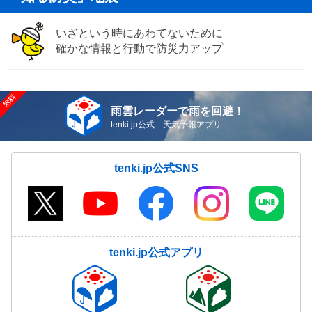
いざという時にあわてないために
確かな情報と行動で防災力アップ
雨雲レーダーで雨を回避！
tenki.jp公式 天気予報アプリ
tenki.jp公式SNS
tenki.jp公式アプリ