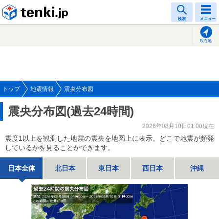
tenki.jp
検索
メニュー
現在地
トップ
地震情報
震央分布図
震央分布図(過去24時間)
2026年08月10日01:00現在
震度1以上を観測した地震の震央を地図上に表示。どこで地震が頻発
しているかを見ることができます。
日本全体
北日本
東日本
西日本
沖縄