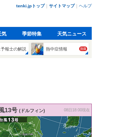
tenki.jpトップ
｜
サイトマップ
｜
ヘルプ
天気
季節特集
天気ニュース
象予報士の解説
熱中症情報
注目
風13号
(ドルフィン)
08日18:00現在