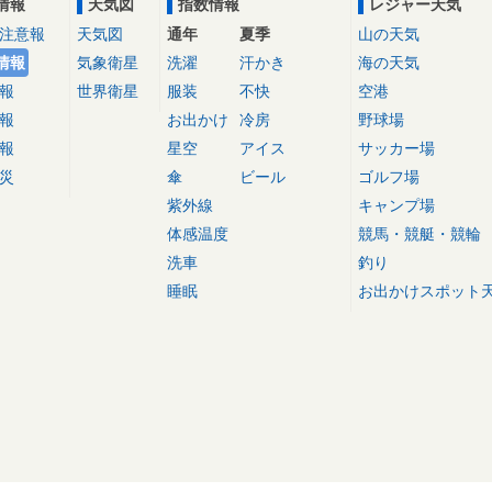
情報
天気図
指数情報
レジャー天気
注意報
天気図
通年
夏季
山の天気
情報
気象衛星
洗濯
汗かき
海の天気
報
世界衛星
服装
不快
空港
報
お出かけ
冷房
野球場
報
星空
アイス
サッカー場
災
傘
ビール
ゴルフ場
紫外線
キャンプ場
体感温度
競馬・競艇・競輪
洗車
釣り
睡眠
お出かけスポット