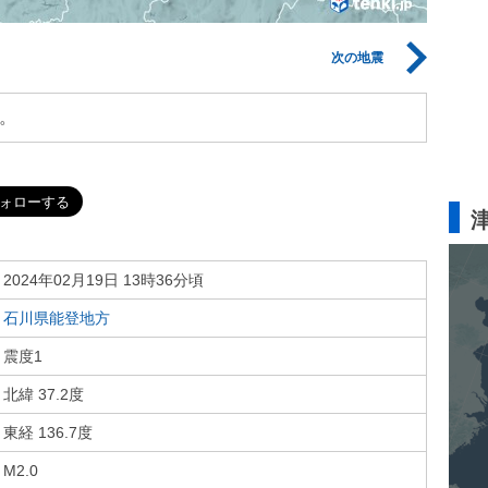
次の地震
。
2024年02月19日 13時36分頃
石川県能登地方
震度1
北緯 37.2度
東経 136.7度
M2.0