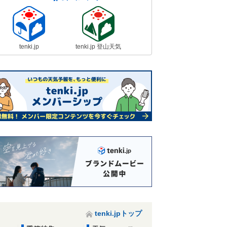
tenki.jp
tenki.jp 登山天気
tenki.jpトップ