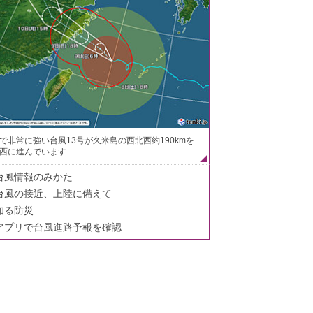
で非常に強い台風13号が久米島の西北西約190kmを
西に進んでいます
台風情報のみかた
台風の接近、上陸に備えて
知る防災
アプリで台風進路予報を確認