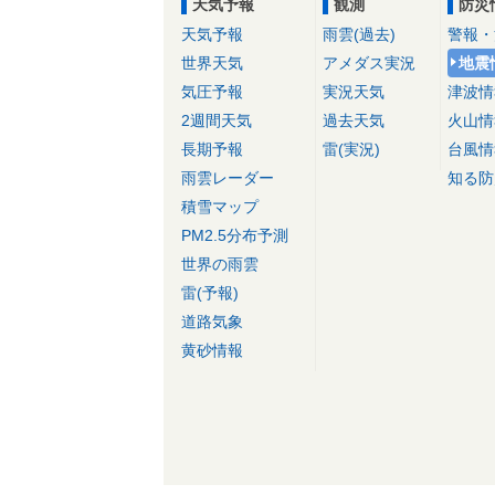
天気予報
観測
防災
天気予報
雨雲(過去)
警報・
世界天気
アメダス実況
地震
気圧予報
実況天気
津波情
2週間天気
過去天気
火山情
長期予報
雷(実況)
台風情
雨雲レーダー
知る防
積雪マップ
PM2.5分布予測
世界の雨雲
雷(予報)
道路気象
黄砂情報