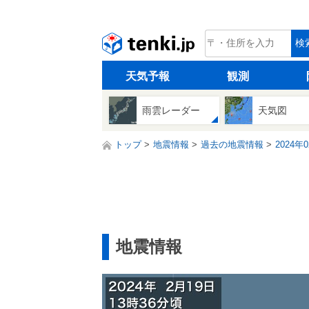
tenki.jp
検
天気予報
観測
雨雲レーダー
天気図
トップ
地震情報
過去の地震情報
2024年
地震情報