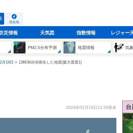
索
現在地
防災情報
天気図
指数情報
レジャー
PM2.5分布予測
地震情報
気
02月19日
13時36分頃発生した地震(最大震度1)
台
2024年02月19日13:39発表