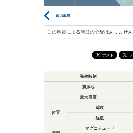
前の地震
この地震による津波の心配はありません
発生時刻
震源地
最大震度
緯度
位置
経度
マグニチュード