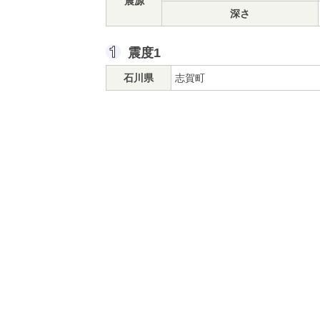
震源
深さ
震度1
石川県
志賀町