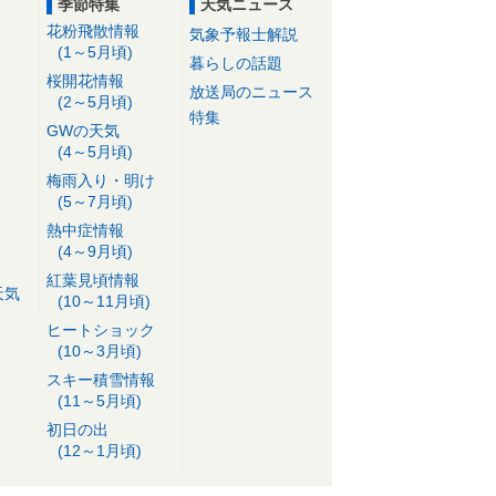
季節特集
天気ニュース
花粉飛散情報
気象予報士解説
(1～5月頃)
暮らしの話題
桜開花情報
放送局のニュース
(2～5月頃)
特集
GWの天気
(4～5月頃)
梅雨入り・明け
(5～7月頃)
熱中症情報
(4～9月頃)
紅葉見頃情報
天気
(10～11月頃)
ヒートショック
(10～3月頃)
スキー積雪情報
(11～5月頃)
初日の出
(12～1月頃)