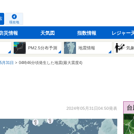
索
現在地
防災情報
天気図
指数情報
レジャー
PM2.5分布予測
地震情報
気
05月31日
04時46分頃発生した地震(最大震度4)
台
2024年05月31日04:50発表