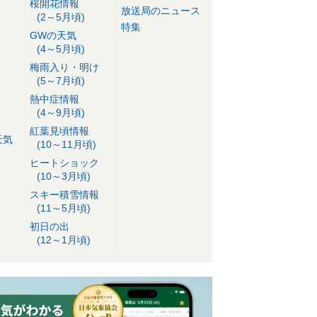
桜開花情報
放送局のニュース
(2～5月頃)
特集
GWの天気
(4～5月頃)
梅雨入り・明け
(5～7月頃)
熱中症情報
(4～9月頃)
紅葉見頃情報
天気
(10～11月頃)
ヒートショック
(10～3月頃)
スキー積雪情報
(11～5月頃)
初日の出
(12～1月頃)