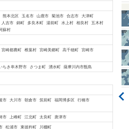
熊本北区
玉名市
山鹿市
菊池市
合志市
大津町
人吉市
錦町
多良木町
湯前町
水上村
相良村
五木村
阿蘇村
宮崎都農町
椎葉村
宮崎美郷町
高千穂町
宮崎市
いちき串木野市
さつま町
湧水町
薩摩川内市甑島
後市
大川市
朝倉市
筑前町
福岡博多区
行橋市
埼市
上峰町
江北町
太良町
唐津市
市
松浦市
東彼杵町
川棚町