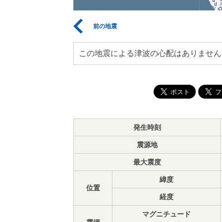
前の地震
この地震による津波の心配はありません
発生時刻
震源地
最大震度
緯度
位置
経度
マグニチュード