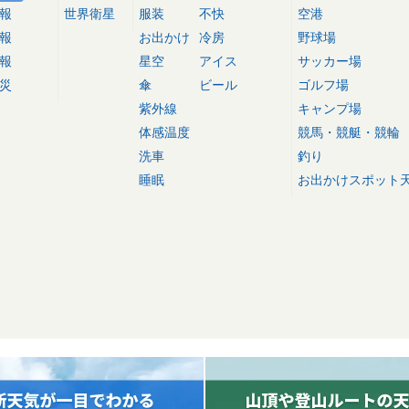
報
世界衛星
服装
不快
空港
報
お出かけ
冷房
野球場
報
星空
アイス
サッカー場
災
傘
ビール
ゴルフ場
紫外線
キャンプ場
体感温度
競馬・競艇・競輪
洗車
釣り
睡眠
お出かけスポット