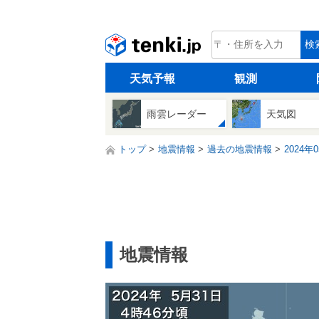
tenki.jp
検
天気予報
観測
雨雲レーダー
天気図
トップ
地震情報
過去の地震情報
2024年
地震情報