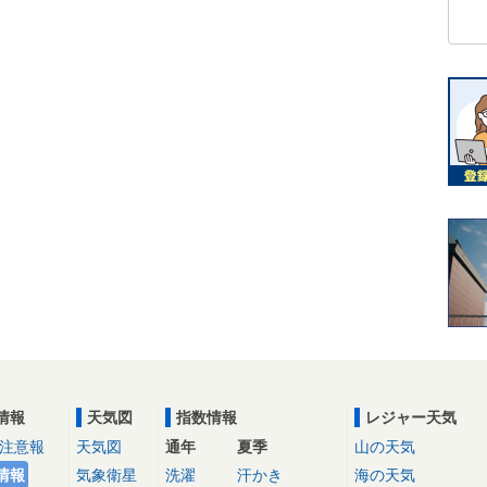
情報
天気図
指数情報
レジャー天気
注意報
天気図
通年
夏季
山の天気
情報
気象衛星
洗濯
汗かき
海の天気