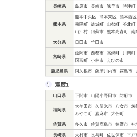
長崎県
島原市
長崎市
諫早市
時津町
熊本中央区
熊本東区
熊本西区
熊本県
菊陽町
益城町
山都町
苓北町
山江村
阿蘇市
熊本高森町
南
大分県
日田市
竹田市
延岡市
西都市
高鍋町
川南町
宮崎県
国富町
小林市
えびの市
鹿児島県
阿久根市
薩摩川内市
霧島市
震度1
山口県
下関市
山陽小野田市
防府市
大牟田市
久留米市
八女市
筑
福岡県
みやこ町
嘉麻市
大任町
佐賀県
多久市
佐賀鹿島市
嬉野市
神
長崎県
大村市
長与町
佐世保市
平戸