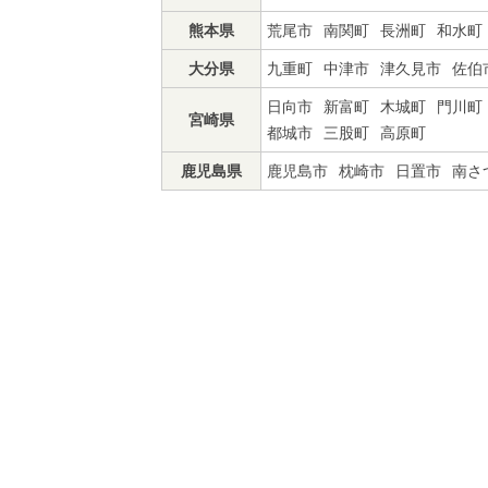
熊本県
荒尾市
南関町
長洲町
和水町
大分県
九重町
中津市
津久見市
佐伯
日向市
新富町
木城町
門川町
宮崎県
都城市
三股町
高原町
鹿児島県
鹿児島市
枕崎市
日置市
南さ