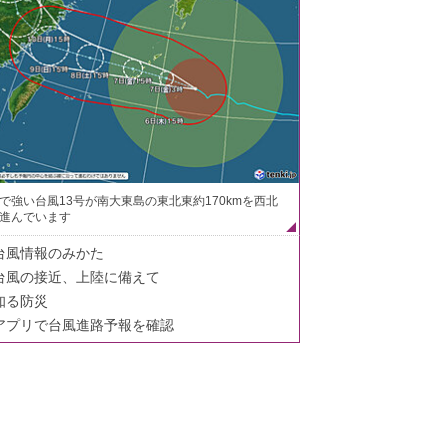
で強い台風13号が南大東島の東北東約170kmを西北
進んでいます
台風情報のみかた
台風の接近、上陸に備えて
知る防災
アプリで台風進路予報を確認