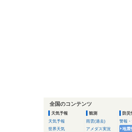
全国のコンテンツ
天気予報
観測
防災
天気予報
雨雲(過去)
警報・
世界天気
アメダス実況
地震