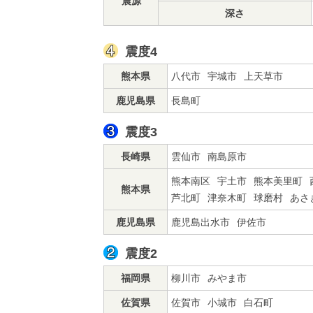
震源
深さ
震度4
熊本県
八代市
宇城市
上天草市
鹿児島県
長島町
震度3
長崎県
雲仙市
南島原市
熊本南区
宇土市
熊本美里町
熊本県
芦北町
津奈木町
球磨村
あさ
鹿児島県
鹿児島出水市
伊佐市
震度2
福岡県
柳川市
みやま市
佐賀県
佐賀市
小城市
白石町