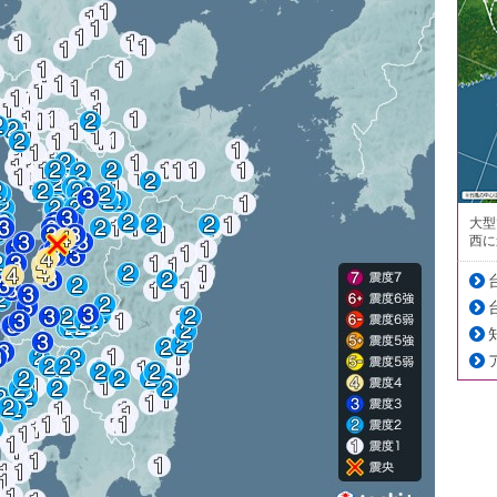
大型
西に