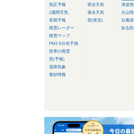
気圧予報
実況天気
津波情
2週間天気
過去天気
火山情
長期予報
雷(実況)
台風情
雨雲レーダー
知る防
積雪マップ
PM2.5分布予測
世界の雨雲
雷(予報)
道路気象
黄砂情報