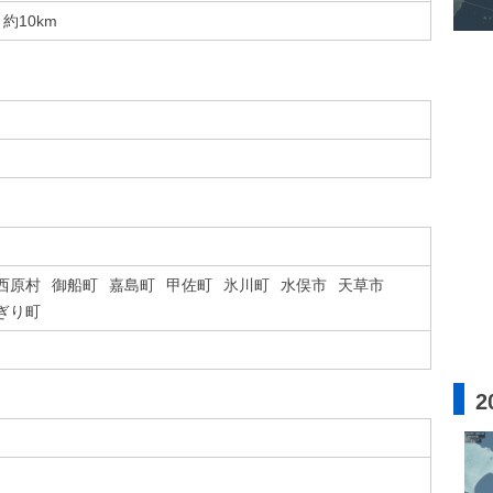
約10km
西原村
御船町
嘉島町
甲佐町
氷川町
水俣市
天草市
ぎり町
2