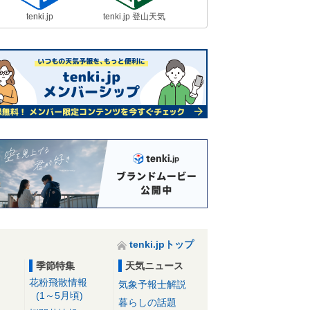
tenki.jp
tenki.jp 登山天気
tenki.jpトップ
季節特集
天気ニュース
花粉飛散情報
気象予報士解説
(1～5月頃)
暮らしの話題