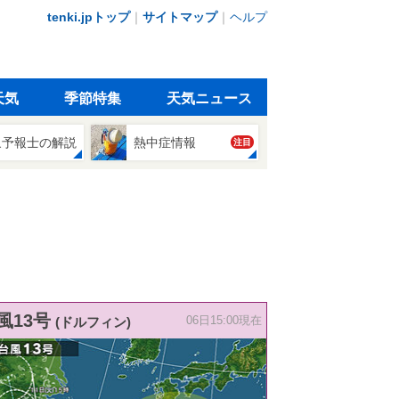
tenki.jpトップ
｜
サイトマップ
｜
ヘルプ
天気
季節特集
天気ニュース
象予報士の解説
熱中症情報
注目
風13号
(ドルフィン)
06日15:00現在