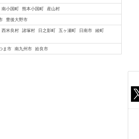
南小国町
熊本小国町
産山村
市
豊後大野市
西米良村
諸塚村
日之影町
五ヶ瀬町
日南市
綾町
つま市
南九州市
姶良市