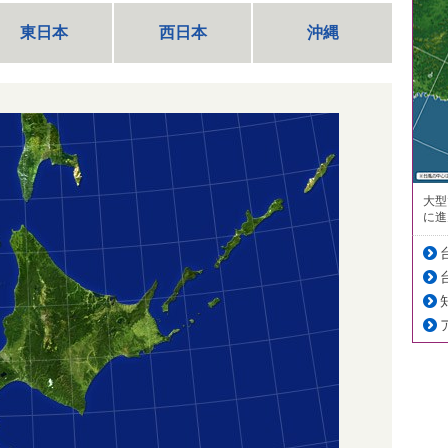
東日本
西日本
沖縄
大型
に進