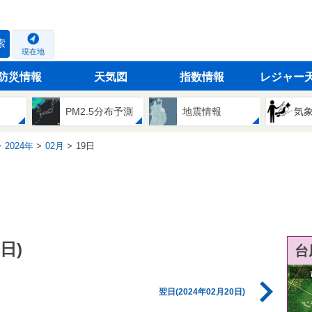
索
現在地
防災情報
天気図
指数情報
レジャー
PM2.5分布予測
地震情報
気
2024年
02月
19日
日)
台
翌日(2024年02月20日)