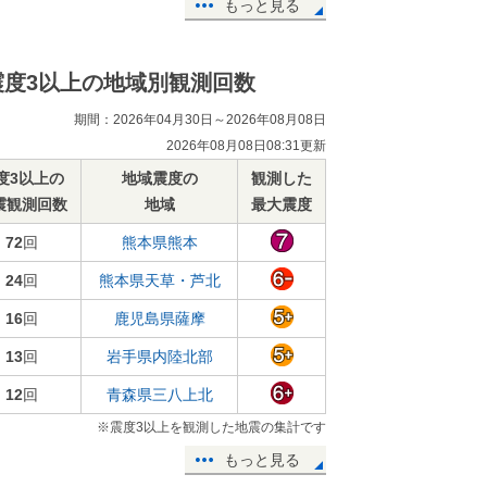
もっと見る
震度3以上の地域別観測回数
期間：2026年04月30日～2026年08月08日
2026年08月08日08:31更新
度3以上の
地域震度の
観測した
震観測回数
地域
最大震度
72
回
熊本県熊本
24
回
熊本県天草・芦北
16
回
鹿児島県薩摩
13
回
岩手県内陸北部
12
回
青森県三八上北
※震度3以上を観測した地震の集計です
もっと見る