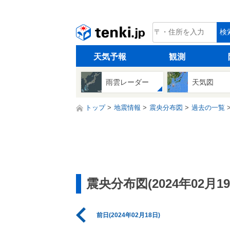
tenki.jp
検
天気予報
観測
雨雲レーダー
天気図
トップ
地震情報
震央分布図
過去の一覧
震央分布図(2024年02月19
前日(2024年02月18日)