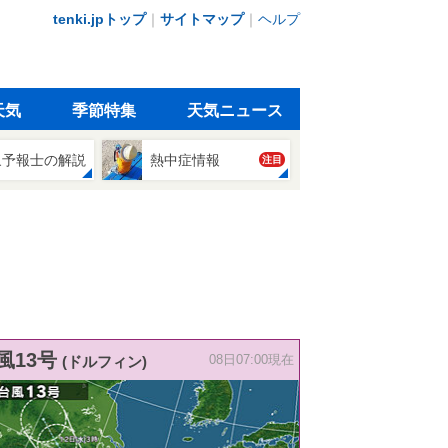
tenki.jpトップ
｜
サイトマップ
｜
ヘルプ
天気
季節特集
天気ニュース
象予報士の解説
熱中症情報
注目
風13号
(ドルフィン)
08日07:00現在