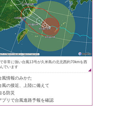
で非常に強い台風13号が久米島の北北西約70kmを西
んでいます
台風情報のみかた
台風の接近、上陸に備えて
知る防災
アプリで台風進路予報を確認