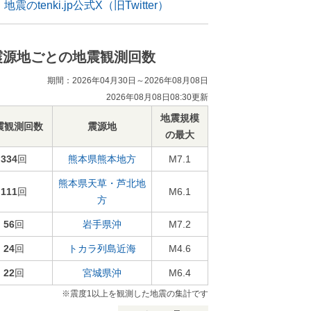
地震のtenki.jp公式X（旧Twitter）
震源地ごとの地震観測回数
期間：2026年04月30日～2026年08月08日
2026年08月08日08:30更新
地震規模
震観測回数
震源地
の最大
334
回
熊本県熊本地方
M7.1
熊本県天草・芦北地
111
回
M6.1
方
56
回
岩手県沖
M7.2
24
回
トカラ列島近海
M4.6
22
回
宮城県沖
M6.4
※震度1以上を観測した地震の集計です