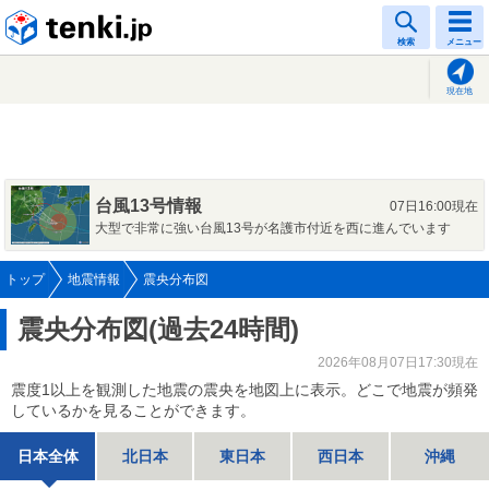
tenki.jp
検索
メニュー
現在地
台風13号情報
07日16:00現在
大型で非常に強い台風13号が名護市付近を西に進んでいます
トップ
地震情報
震央分布図
震央分布図(過去24時間)
2026年08月07日17:30現在
震度1以上を観測した地震の震央を地図上に表示。どこで地震が頻発
しているかを見ることができます。
日本全体
北日本
東日本
西日本
沖縄