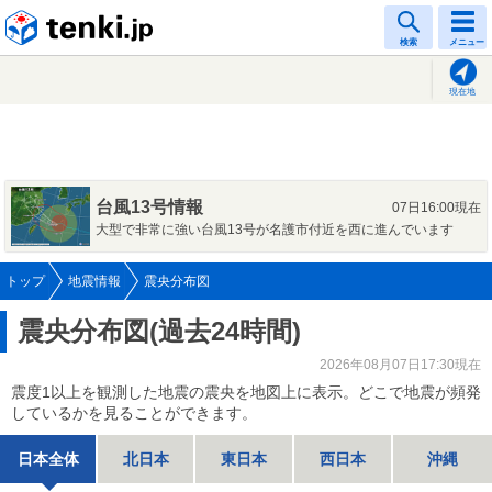
tenki.jp
検索
メニュー
現在地
台風13号情報
07日16:00現在
大型で非常に強い台風13号が名護市付近を西に進んでいます
トップ
地震情報
震央分布図
震央分布図(過去24時間)
2026年08月07日17:30現在
震度1以上を観測した地震の震央を地図上に表示。どこで地震が頻発
しているかを見ることができます。
日本全体
北日本
東日本
西日本
沖縄