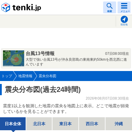
tenki.jp
検索
メニュー
現在地
台風13号情報
07日08:00現在
大型で強い台風13号が沖永良部島の東南東約50kmを西北西に進
んでいます
トップ
地震情報
震央分布図
震央分布図(過去24時間)
2026年08月07日08:30現在
震度1以上を観測した地震の震央を地図上に表示。どこで地震が頻発
しているかを見ることができます。
日本全体
北日本
東日本
西日本
沖縄