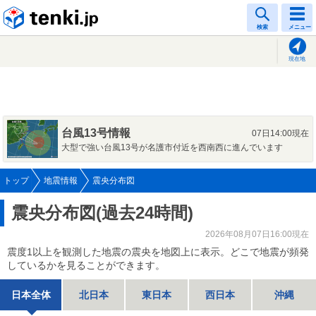
tenki.jp
検索
メニュー
現在地
台風13号情報
07日14:00現在
大型で強い台風13号が名護市付近を西南西に進んでいます
トップ
地震情報
震央分布図
震央分布図(過去24時間)
2026年08月07日16:00現在
震度1以上を観測した地震の震央を地図上に表示。どこで地震が頻発
しているかを見ることができます。
日本全体
北日本
東日本
西日本
沖縄