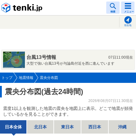
tenki.jp
検索
メニュー
現在地
台風13号情報
07日11:00現在
大型で強い台風13号が与論島付近を西に進んでいます
トップ
地震情報
震央分布図
震央分布図(過去24時間)
2026年08月07日11:30現在
震度1以上を観測した地震の震央を地図上に表示。どこで地震が頻発
しているかを見ることができます。
日本全体
北日本
東日本
西日本
沖縄