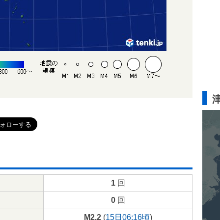
1
回
0
回
M2.2
(
15日06:16頃
)