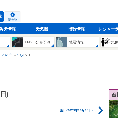
索
現在地
防災情報
天気図
指数情報
レジャー
PM2.5分布予測
地震情報
気
2023年
10月
15日
日)
台
翌日(2023年10月16日)