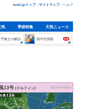
tenki.jpトップ
｜
サイトマップ
｜
ヘルプ
天気
季節特集
天気ニュース
象予報士の解説
熱中症情報
注目
風13号
(ドルフィン)
08日05:00現在