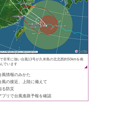
で非常に強い台風13号が久米島の北北西約50kmを南
んでいます
台風情報のみかた
台風の接近、上陸に備えて
知る防災
アプリで台風進路予報を確認