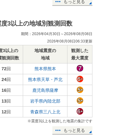
もっと見る
震度3以上の地域別観測回数
期間：2026年04月30日～2026年08月08日
2026年08月08日06:33更新
度3以上の
地域震度の
観測した
震観測回数
地域
最大震度
72
回
熊本県熊本
24
回
熊本県天草・芦北
16
回
鹿児島県薩摩
13
回
岩手県内陸北部
12
回
青森県三八上北
※震度3以上を観測した地震の集計です
もっと見る