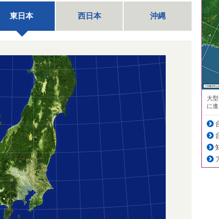
東日本
西日本
沖縄
大型
に進