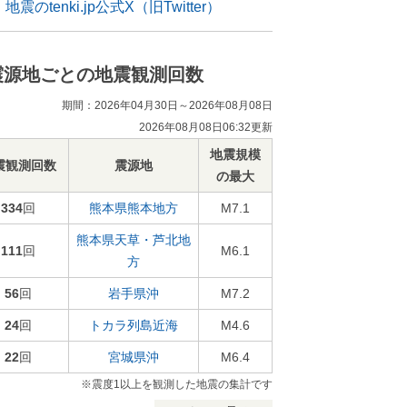
地震のtenki.jp公式X（旧Twitter）
震源地ごとの地震観測回数
期間：2026年04月30日～2026年08月08日
2026年08月08日06:32更新
地震規模
震観測回数
震源地
の最大
334
回
熊本県熊本地方
M7.1
熊本県天草・芦北地
111
回
M6.1
方
56
回
岩手県沖
M7.2
24
回
トカラ列島近海
M4.6
22
回
宮城県沖
M6.4
※震度1以上を観測した地震の集計です