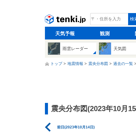
tenki.jp
検
天気予報
観測
雨雲レーダー
天気図
トップ
地震情報
震央分布図
過去の一覧
震央分布図(2023年10月15
前日(2023年10月14日)