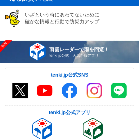
いざという時にあわてないために
確かな情報と行動で防災力アップ
雨雲レーダーで雨を回避！
tenki.jp公式 天気予報アプリ
tenki.jp公式SNS
tenki.jp公式アプリ