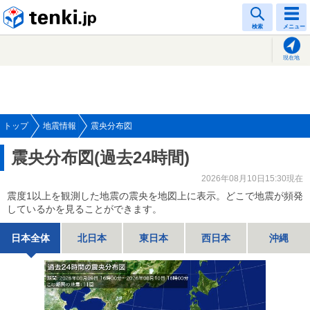
tenki.jp
検索
メニュー
現在地
トップ
地震情報
震央分布図
震央分布図(過去24時間)
2026年08月10日15:30現在
震度1以上を観測した地震の震央を地図上に表示。どこで地震が頻発
しているかを見ることができます。
日本全体
北日本
東日本
西日本
沖縄