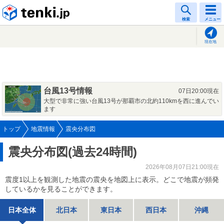
tenki.jp
検索
メニュー
現在地
台風13号情報
07日20:00現在
大型で非常に強い台風13号が那覇市の北約110kmを西に進んでい
ます
トップ
地震情報
震央分布図
震央分布図(過去24時間)
2026年08月07日21:00現在
震度1以上を観測した地震の震央を地図上に表示。どこで地震が頻発
しているかを見ることができます。
日本全体
北日本
東日本
西日本
沖縄