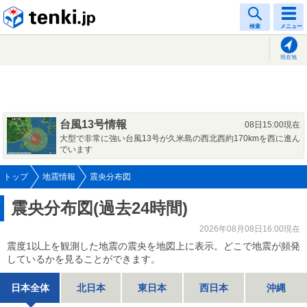
tenki.jp
検索
メニュー
現在地
台風13号情報
08日15:00現在
大型で非常に強い台風13号が久米島の西北西約170kmを西に進ん
でいます
トップ
地震情報
震央分布図
震央分布図(過去24時間)
2026年08月08日16:00現在
震度1以上を観測した地震の震央を地図上に表示。どこで地震が頻発
しているかを見ることができます。
日本全体
北日本
東日本
西日本
沖縄