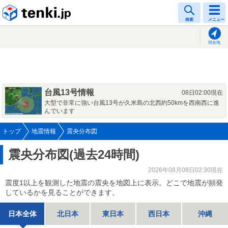
tenki.jp
検索
メニュー
現在地
台風13号情報
08日02:00現在
大型で非常に強い台風13号が久米島の北西約50kmを西南西に進
んでいます
トップ
地震情報
震央分布図
震央分布図(過去24時間)
2026年08月08日02:30現在
震度1以上を観測した地震の震央を地図上に表示。どこで地震が頻発
しているかを見ることができます。
日本全体
北日本
東日本
西日本
沖縄